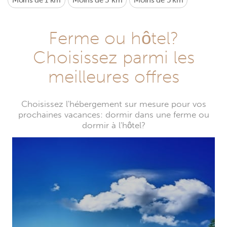
Moins de 1 km
Moins de 3 km
Moins de 5 km
Ferme ou hôtel?
Choisissez parmi les
meilleures offres
Choisissez l'hébergement sur mesure pour vos
prochaines vacances: dormir dans une ferme ou
dormir à l'hôtel?