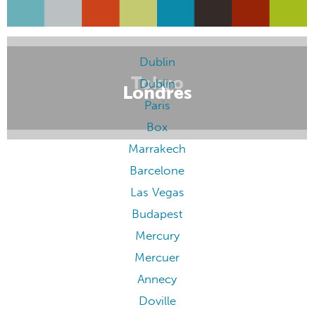
Dublin
Tokyo
Dublin
Londres
Paris
Box
Marrakech
Barcelone
Las Vegas
Budapest
Mercury
Mercuer
Annecy
Doville