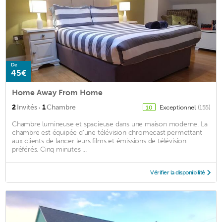
De
45€
Home Away From Home
·
2
Invités
1
Chambre
Exceptionnel
(155)
10
Chambre lumineuse et spacieuse dans une maison moderne. La
chambre est équipée d'une télévision chromecast permettant
aux clients de lancer leurs films et émissions de télévision
préférés. Cinq minutes ...
Vérifier la disponibilité