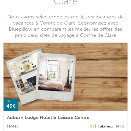
Clare
Nous avons sélectionné les meilleures locations de
vacances à Comté de Clare. Économisez avec
Bluepillow en comparant les meilleures offres des
principaux sites de voyage à Comté de Clare
De
49€
Auburn Lodge Hotel & Leisure Centre
Hotel
Fabuleux
(1473)
8,1