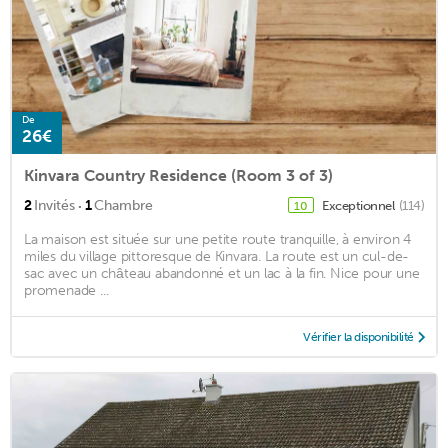
De
26€
Kinvara Country Residence (Room 3 of 3)
·
2
Invités
1
Chambre
Exceptionnel
(114)
10
La maison est située sur une petite route tranquille, à environ 4
miles du village pittoresque de Kinvara. La route est un cul-de-
sac avec un château abandonné et un lac à la fin. Nice pour une
promenade ...
Vérifier la disponibilité