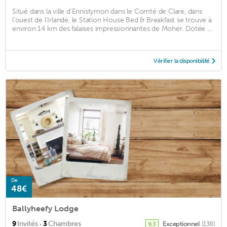
Situé dans la ville d'Ennistymon dans le Comté de Clare, dans
l'ouest de l'Irlande, le Station House Bed & Breakfast se trouve à
environ 14 km des falaises impressionnantes de Moher. Dotée ...
Vérifier la disponibilité
De
48€
Ballyheefy Lodge
·
9
Invités
3
Chambres
Exceptionnel
(138)
9,3