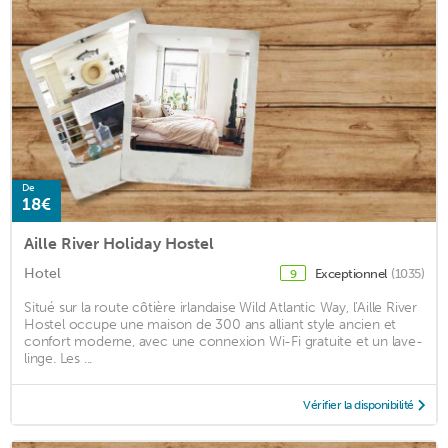
De
18€
Aille River Holiday Hostel
Hotel
Exceptionnel
(1035)
9
Situé sur la route côtière irlandaise Wild Atlantic Way, l'Aille River
Hostel occupe une maison de 300 ans alliant style ancien et
confort moderne, avec une connexion Wi-Fi gratuite et un lave-
linge. Les ...
Vérifier la disponibilité