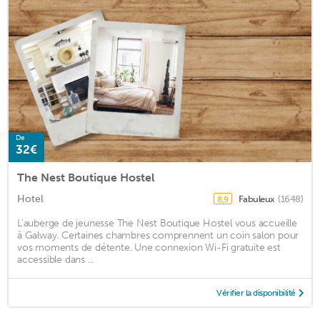
De
32€
The Nest Boutique Hostel
Hotel
Fabuleux
(1648)
8,9
L'auberge de jeunesse The Nest Boutique Hostel vous accueille
à Galway. Certaines chambres comprennent un coin salon pour
vos moments de détente. Une connexion Wi-Fi gratuite est
accessible dans ...
Vérifier la disponibilité