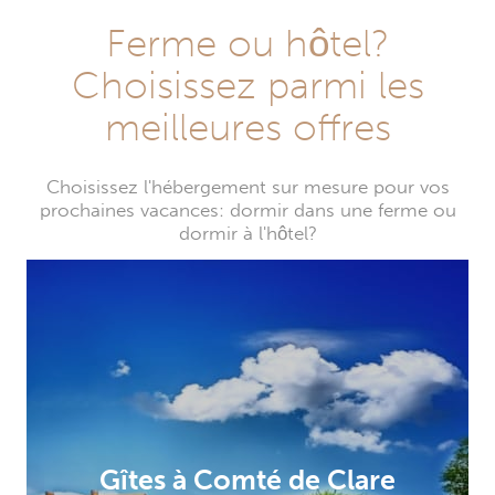
Ferme ou hôtel?
Choisissez parmi les
meilleures offres
Choisissez l'hébergement sur mesure pour vos
prochaines vacances: dormir dans une ferme ou
dormir à l'hôtel?
Gîtes à Comté de Clare