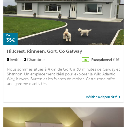
De
35€
Hillcrest, Rinneen, Gort, Co Galway
·
5
Invités
2
Chambres
Exceptionnel
(116)
10
Nous sommes situés à 4 km de Gort, à 30 minutes de Galway et
Shannon. Un emplacement idéal pour explorer la Wild Atlantic
Way, Kinvara, Burren et les falaises de Moher. Cette zone offre
une gamme d'activités ...
Vérifier la disponibilité