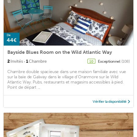
De
44€
Bayside Blues Room on the Wild Atlantic Way
·
2
Invités
1
Chambre
Exceptionnel
(108)
10
Chambre double spacieuse dans une maison familiale avec vue
sur la baie de Galway dans le village d'Oranmore sur le Wild
Atlantic Way. Pubs, restaurants et magasins accessibles à pied.
Point de départ ...
Vérifier la disponibilité