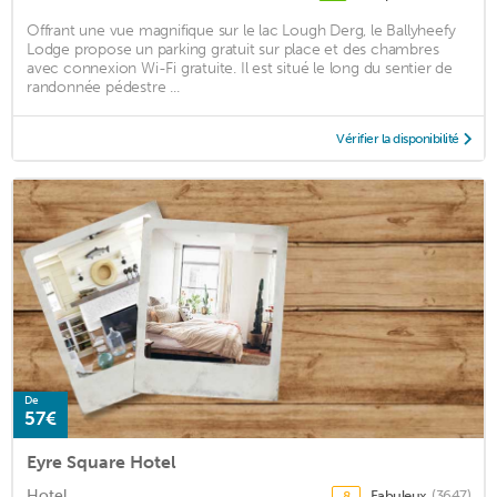
Offrant une vue magnifique sur le lac Lough Derg, le Ballyheefy
Lodge propose un parking gratuit sur place et des chambres
avec connexion Wi-Fi gratuite. Il est situé le long du sentier de
randonnée pédestre ...
Vérifier la disponibilité
De
57€
Eyre Square Hotel
Hotel
Fabuleux
(3647)
8