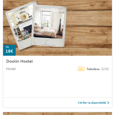
De
18€
Doolin Hostel
Hotel
Fabuleux
(1231)
8,9
Vérifier la disponibilité