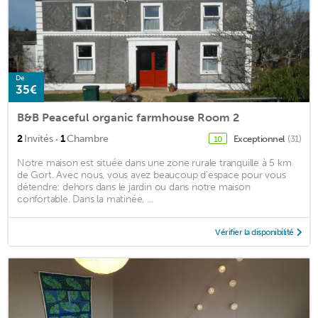
De
35€
B&B Peaceful organic farmhouse Room 2
·
2
Invités
1
Chambre
Exceptionnel
(31)
10
Notre maison est située dans une zone rurale tranquille à 5 km
de Gort. Avec nous, vous avez beaucoup d'espace pour vous
détendre: dehors dans le jardin ou dans notre maison
confortable. Dans la matinée, ...
Vérifier la disponibilité