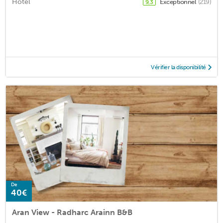
Hotel
Exceptionnel
(219)
9,3
Vérifier la disponibilité
De
40€
Aran View - Radharc Arainn B&B