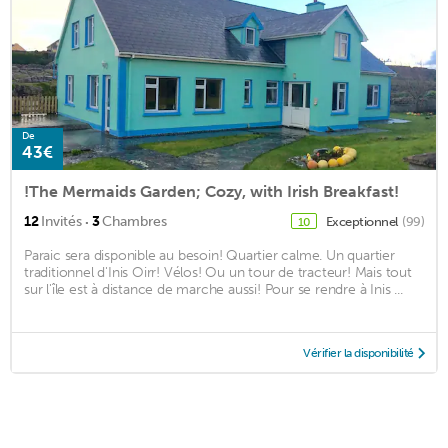
De
43€
!The Mermaids Garden; Cozy, with Irish Breakfast!
·
12
Invités
3
Chambres
Exceptionnel
(99)
10
Paraic sera disponible au besoin! Quartier calme. Un quartier
traditionnel d'Inis Oirr! Vélos! Ou un tour de tracteur! Mais tout
sur l'île est à distance de marche aussi! Pour se rendre à Inis ...
Vérifier la disponibilité