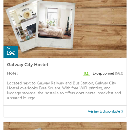
De
19€
Galway City Hostel
Hotel
Exceptionnel
(683)
9,1
Located next to Galway Railway and Bus Station, Galway City
Hostel overlooks Eyre Square. With free WiFi, printing, and
luggage storage, the hostel also offers continental breakfast and
a shared lounge. ...
Vérifier la disponibilité