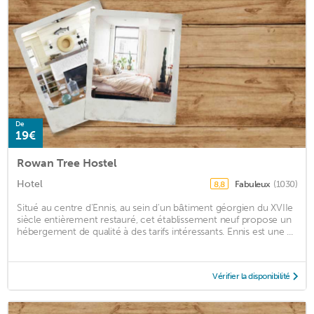
De
19€
Rowan Tree Hostel
Hotel
Fabuleux
(1030)
8,8
Situé au centre d'Ennis, au sein d'un bâtiment géorgien du XVIIe
siècle entièrement restauré, cet établissement neuf propose un
hébergement de qualité à des tarifs intéressants. Ennis est une ...
Vérifier la disponibilité