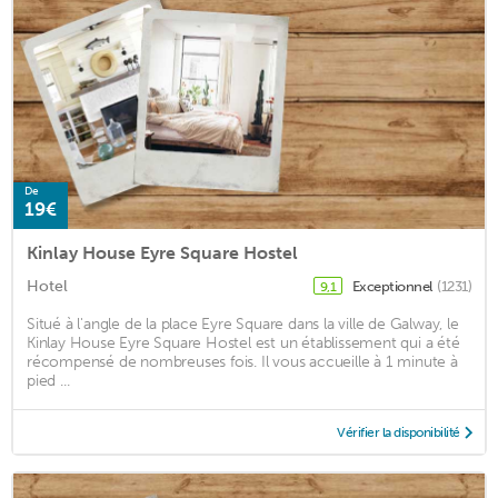
De
19€
Kinlay House Eyre Square Hostel
Hotel
Exceptionnel
(1231)
9,1
Situé à l'angle de la place Eyre Square dans la ville de Galway, le
Kinlay House Eyre Square Hostel est un établissement qui a été
récompensé de nombreuses fois. Il vous accueille à 1 minute à
pied ...
Vérifier la disponibilité