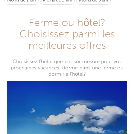
Moins de 1 km
Moins de 3 km
Moins de 5 km
Ferme ou hôtel?
Choisissez parmi les
meilleures offres
Choisissez l'hébergement sur mesure pour vos
prochaines vacances: dormir dans une ferme ou
dormir à l'hôtel?