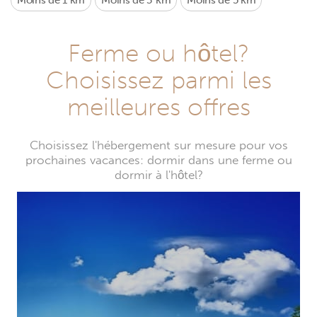
Moins de 1 km
Moins de 3 km
Moins de 5 km
Ferme ou hôtel?
Choisissez parmi les
meilleures offres
Choisissez l'hébergement sur mesure pour vos
prochaines vacances: dormir dans une ferme ou
dormir à l'hôtel?