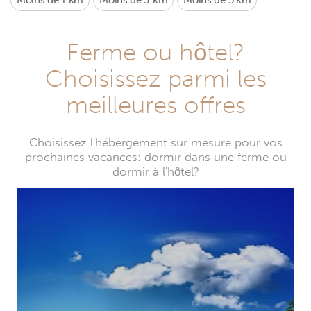
Moins de 1 km
Moins de 3 km
Moins de 5 km
Ferme ou hôtel?
Choisissez parmi les
meilleures offres
Choisissez l'hébergement sur mesure pour vos
prochaines vacances: dormir dans une ferme ou
dormir à l'hôtel?