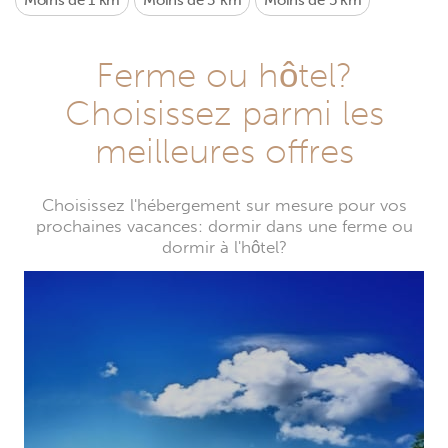
Moins de 1 km
Moins de 3 km
Moins de 5 km
Ferme ou hôtel?
Choisissez parmi les
meilleures offres
Choisissez l'hébergement sur mesure pour vos
prochaines vacances: dormir dans une ferme ou
dormir à l'hôtel?