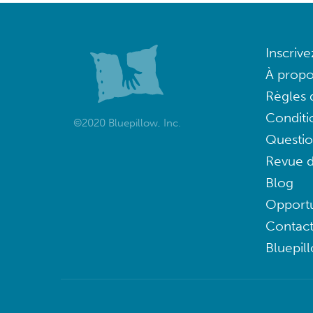
Inscriv
À propo
Règles d
Conditi
©2020 Bluepillow, Inc.
Questi
Revue d
Blog
Opportu
Contac
Bluepil