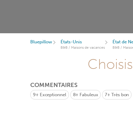
Bluepillow
États-Unis
État de N
B&B / Maisons de vacances
B&B / Maiso
Choisis
COMMENTAIRES
9+
Exceptionnel
8+
Fabuleux
7+
Très bon