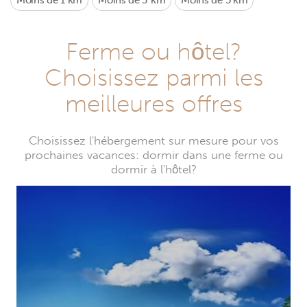
Moins de 1 km
Moins de 3 km
Moins de 5 km
Ferme ou hôtel?
Choisissez parmi les
meilleures offres
Choisissez l'hébergement sur mesure pour vos
prochaines vacances: dormir dans une ferme ou
dormir à l'hôtel?