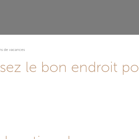
ns de vacances
sez le bon endroit p