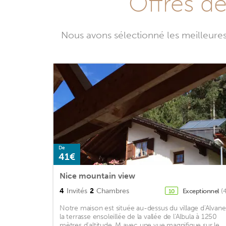
Offres d
Nous avons sélectionné les meilleure
De
41€
Nice mountain view
4
Invités
2
Chambres
Exceptionnel
(
10
Notre maison est située au-dessus du village d'Alvane
la terrasse ensoleillée de la vallée de l'Albula à 1250
mètres d'altitude. M avec une vue magnifique sur le