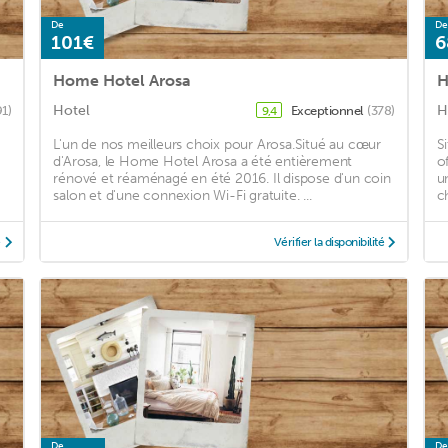
De
De
101€
6
Home Hotel Arosa
H
Hotel
H
91)
Exceptionnel
(378)
9,4
L'un de nos meilleurs choix pour Arosa.Situé au cœur
S
d'Arosa, le Home Hotel Arosa a été entièrement
o
rénové et réaménagé en été 2016. Il dispose d'un coin
u
salon et d'une connexion Wi-Fi gratuite. ...
c
é
Vérifier la disponibilité
De
De