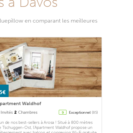
s à Davos
luepillow en comparant les meilleures
5€
partment Waldhof
Invités
2
Chambres
Exceptionnel
(85)
9
'un de nos best-sellers à Arosa ! Situé à 800 mètres
e Tschuggen-Ost, l'Apartment Waldhof propose un
ébergement avec balcon et connexion Wi-Fi gratuite.