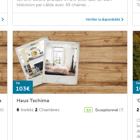
télévision par câble avec 49 chaînes ...
T
é
Vérifier la disponibilité
De
De
103€
1
a
Haus Tschima
'
6
Invités
2
Chambres
2
55)
Exceptionnel
(7)
9,4
C
l
d
d