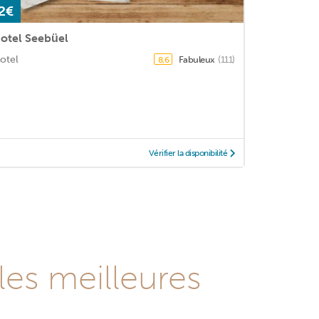
2€
otel Seebüel
otel
Fabuleux
(111)
8,6
Vérifier la disponibilité
les meilleures