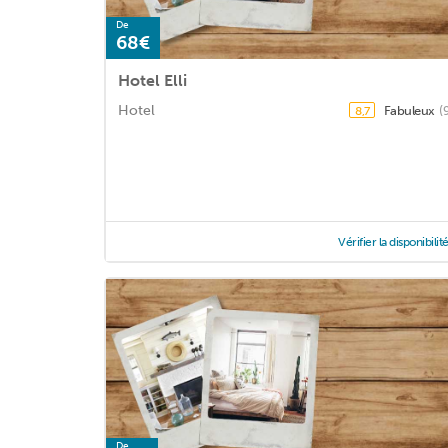
De
68€
Hotel Elli
Hotel
Fabuleux
(
8,7
Vérifier la disponibilit
De