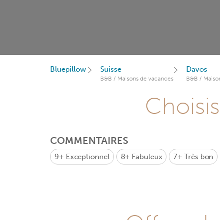
Bluepillow
Suisse
Davos
B&B / Maisons de vacances
B&B / Maiso
Choisis
COMMENTAIRES
9+
Exceptionnel
8+
Fabuleux
7+
Très bon