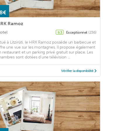
8€
RK Ramoz
otel
Exceptionnel
(236)
9,3
itué à Litzirüti, le HRK Ramoz possède un barbecue et
ffre une vue sur les montagnes. Il propose également
n restaurant et un parking privé gratuit sur place. Les
hambres sont dotées d'une télévision ...
Vérifier la disponibilité