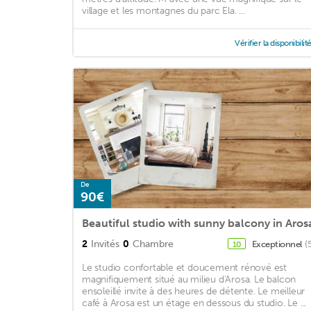
village et les montagnes du parc Ela. ...
Vérifier la disponibilit
De
90€
Beautiful studio with sunny balcony in Aros
2
Invités
0
Chambre
Exceptionnel
(
10
Le studio confortable et doucement rénové est
magnifiquement situé au milieu d'Arosa. Le balcon
ensoleillé invite à des heures de détente. Le meilleur
café à Arosa est un étage en dessous du studio. Le ...