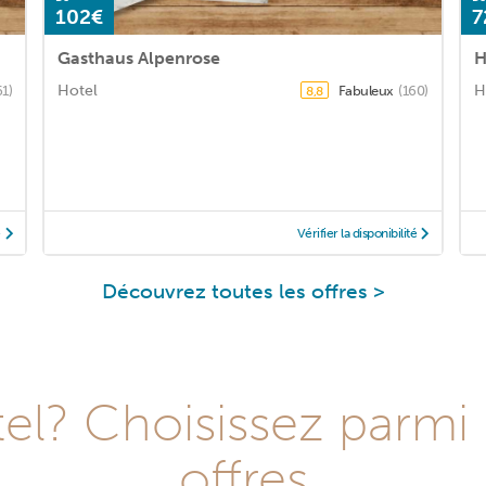
102€
7
Gasthaus Alpenrose
H
Hotel
H
61)
Fabuleux
(160)
8,8
é
Vérifier la disponibilité
Découvrez toutes les offres >
l? Choisissez parmi 
offres