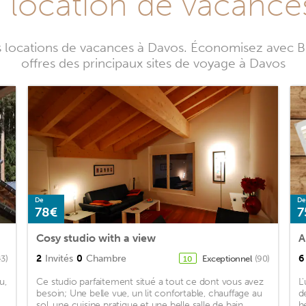
e location de vacance
s locations de vacances à Davos. Économisez avec B
offres des principaux sites de voyage à Davos
De
De
78€
7
Cosy studio with a view
A
2
Invités
0
Chambre
6
43)
Exceptionnel
(90)
10
u,
Ce studio parfaitement situé a tout ce dont vous avez
L
besoin; Une belle vue, un lit confortable, chauffage au
d
sol, une cuisine pratique et une belle salle de bain,
h