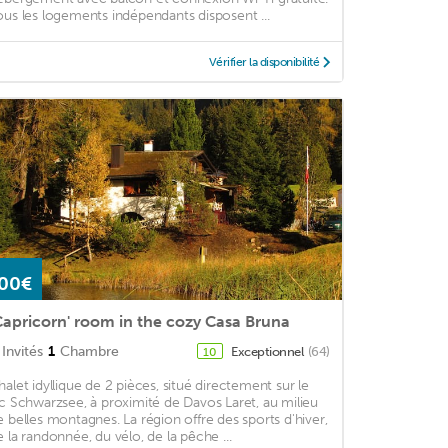
ous les logements indépendants disposent ...
Vérifier la disponibilité
00€
Capricorn' room in the cozy Casa Bruna
Invités
1
Chambre
Exceptionnel
(64)
10
halet idyllique de 2 pièces, situé directement sur le
ac Schwarzsee, à proximité de Davos Laret, au milieu
e belles montagnes. La région offre des sports d'hiver,
e la randonnée, du vélo, de la pêche ...