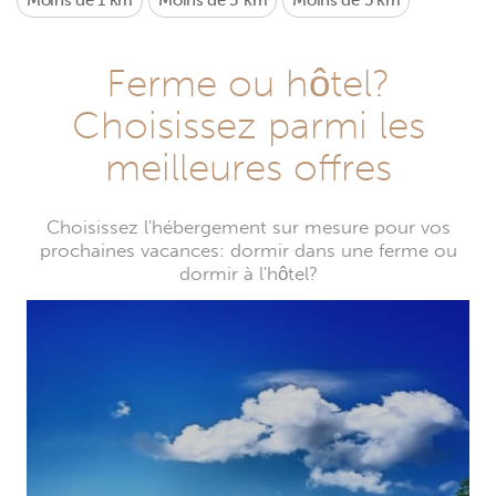
Moins de 1 km
Moins de 3 km
Moins de 5 km
Ferme ou hôtel?
Choisissez parmi les
meilleures offres
Choisissez l'hébergement sur mesure pour vos
prochaines vacances: dormir dans une ferme ou
dormir à l'hôtel?