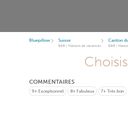
Bluepillow
Suisse
Canton du
B&B / Maisons de vacances
B&B / Maiso
Choisis
COMMENTAIRES
9+
Exceptionnel
8+
Fabuleux
7+
Très bon