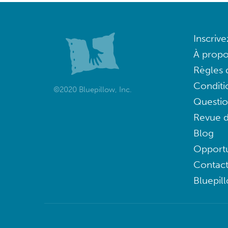
Inscriv
À propo
Règles d
Conditi
©2020 Bluepillow, Inc.
Questi
Revue d
Blog
Opportu
Contac
Bluepil