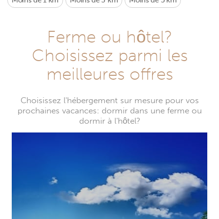
Moins de 1 km
Moins de 3 km
Moins de 5 km
Ferme ou hôtel?
Choisissez parmi les
meilleures offres
Choisissez l'hébergement sur mesure pour vos
prochaines vacances: dormir dans une ferme ou
dormir à l'hôtel?