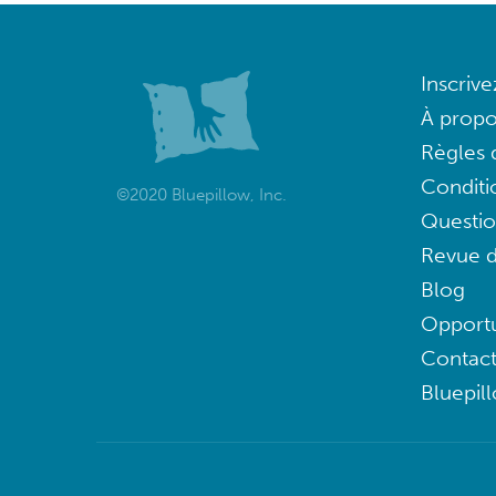
Inscriv
À propo
Règles d
Conditi
©2020 Bluepillow, Inc.
Questi
Revue d
Blog
Opportu
Contac
Bluepil