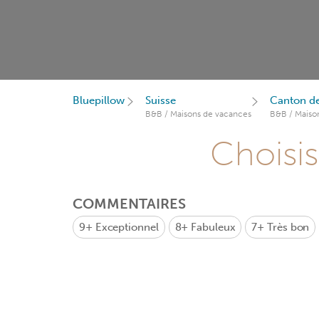
Bluepillow
Suisse
Canton de
B&B / Maisons de vacances
B&B / Maiso
Choisis
COMMENTAIRES
9+
Exceptionnel
8+
Fabuleux
7+
Très bon