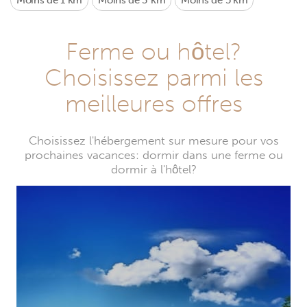
Moins de 1 km
Moins de 3 km
Moins de 5 km
Ferme ou hôtel?
Choisissez parmi les
meilleures offres
Choisissez l'hébergement sur mesure pour vos
prochaines vacances: dormir dans une ferme ou
dormir à l'hôtel?