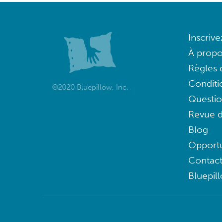
Inscriv
À propo
Règles d
Conditi
©2020 Bluepillow, Inc.
Questi
Revue d
Blog
Opportu
Contac
Bluepil