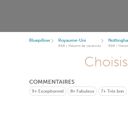
Bluepillow
Royaume-Uni
Nottingh
B&B / Maisons de vacances
B&B / Maiso
Choisis
COMMENTAIRES
9+
Exceptionnel
8+
Fabuleux
7+
Très bon