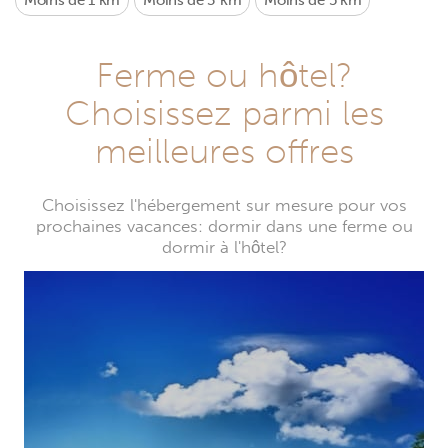
Moins de 1 km
Moins de 3 km
Moins de 5 km
Ferme ou hôtel?
Choisissez parmi les
meilleures offres
Choisissez l'hébergement sur mesure pour vos
prochaines vacances: dormir dans une ferme ou
dormir à l'hôtel?