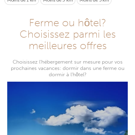
Moins de 1 km
Moins de 3 km
Moins de 5 km
Ferme ou hôtel?
Choisissez parmi les
meilleures offres
Choisissez l'hébergement sur mesure pour vos
prochaines vacances: dormir dans une ferme ou
dormir à l'hôtel?