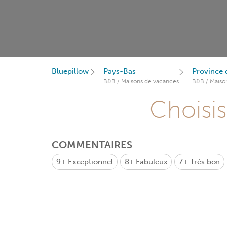
Bluepillow
Pays-Bas
Province 
B&B / Maisons de vacances
B&B / Maiso
Choisis
COMMENTAIRES
9+
Exceptionnel
8+
Fabuleux
7+
Très bon