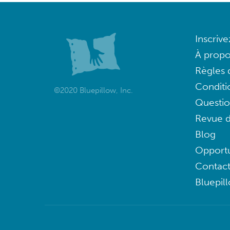
Inscriv
À propo
Règles d
Conditi
©2020 Bluepillow, Inc.
Questi
Revue d
Blog
Opportu
Contac
Bluepil