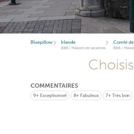
Bluepillow
Irlande
Comté de
B&B / Maisons de vacances
B&B / Maiso
Choisis
COMMENTAIRES
9+
Exceptionnel
8+
Fabuleux
7+
Très bon