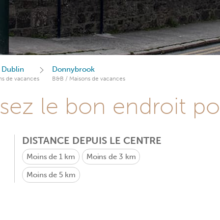
 Dublin
Donnybrook
ns de vacances
B&B / Maisons de vacances
sez le bon endroit p
DISTANCE DEPUIS LE CENTRE
Moins de 1 km
Moins de 3 km
Moins de 5 km