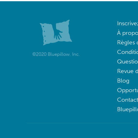
Inscriv
À propo
Règles d
Conditi
©2020 Bluepillow, Inc.
Questi
Revue d
Blog
Opportu
Contac
Bluepil