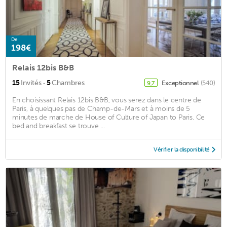
De
198€
Relais 12bis B&B
·
15
Invités
5
Chambres
Exceptionnel
(540)
9,7
En choisissant Relais 12bis B&B, vous serez dans le centre de
Paris, à quelques pas de Champ-de-Mars et à moins de 5
minutes de marche de House of Culture of Japan to Paris. Ce
bed and breakfast se trouve ...
Vérifier la disponibilité