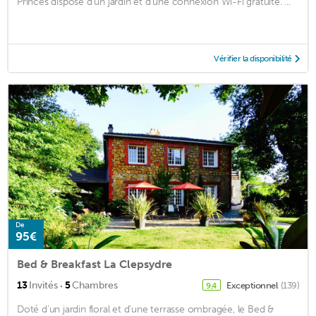
Princes dispose d'un jardin et d'une connexion Wi-Fi gratuite. ...
Vérifier la disponibilité
De
95€
Bed & Breakfast La Clepsydre
·
13
Invités
5
Chambres
Exceptionnel
(139)
9,4
Doté d’un jardin floral et d’une terrasse ombragée, le Bed &