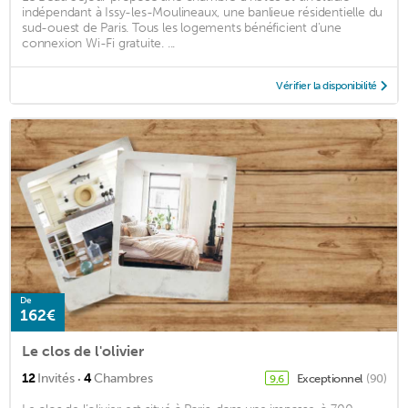
indépendant à Issy-les-Moulineaux, une banlieue résidentielle du
sud-ouest de Paris. Tous les logements bénéficient d'une
connexion Wi-Fi gratuite. ...
Vérifier la disponibilité
De
162€
Le clos de l'olivier
·
12
Invités
4
Chambres
Exceptionnel
(90)
9,6