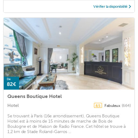
Vérifier la disponibilité
De
82€
Queens Boutique Hotel
Hotel
Fabuleux
(664)
8,5
Se trouvant à Paris (16e arrondissement), Queens Boutique
Hotel est à moins de 15 minutes de marche de Bois de
Boulogne et de Maison de Radio France. Cet hôtel se trouve à
1,2 km de Stade Roland-Garros ...