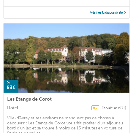
Vérifier la disponibilité
De
83€
Les Etangs de Corot
Hotel
Fabuleux
(971)
8,7
Ville-d'Avray et ses environs ne manquent pas de choses à
découvrir : Les Etangs de Corot vous fait profiter d'un séjour au
bord d'un lac et se trouve à moins de 15 minutes en voiture de