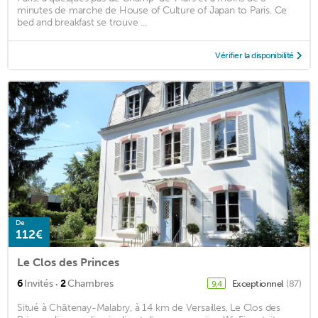
minutes de marche de House of Culture of Japan to Paris. Ce
bed and breakfast se trouve ...
Vérifier la disponibilité
De
112€
Le Clos des Princes
·
6
Invités
2
Chambres
Exceptionnel
(87)
9,4
Situé à Châtenay-Malabry, à 14 km de Versailles, Le Clos des