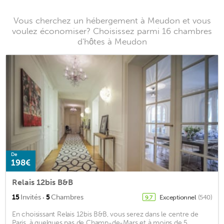
Vous cherchez un hébergement à Meudon et vous
voulez économiser? Choisissez parmi 16 chambres
d'hôtes à Meudon
De
198€
Relais 12bis B&B
·
15
Invités
5
Chambres
Exceptionnel
(540)
9,7
En choisissant Relais 12bis B&B, vous serez dans le centre de
Paris, à quelques pas de Champ-de-Mars et à moins de 5