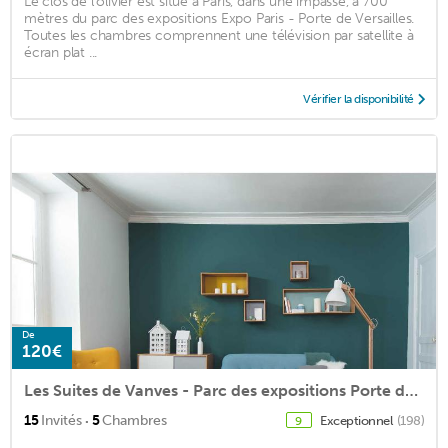
Le clos de l’olivier est situé à Paris, dans une impasse, à 700
mètres du parc des expositions Expo Paris - Porte de Versailles.
Toutes les chambres comprennent une télévision par satellite à
écran plat ...
Vérifier la disponibilité
De
120€
Les Suites de Vanves - Parc des expositions Porte de Versailles
·
15
Invités
5
Chambres
Exceptionnel
(198)
9