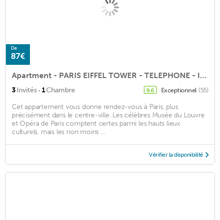
De
87€
Apartment - PARIS EIFFEL TOWER - TELEPHONE - INTERNET - TV deposit by Pay-Pal
·
3
Invités
1
Chambre
Exceptionnel
(55)
9,6
Cet appartement vous donne rendez-vous à Paris, plus
précisément dans le centre-ville. Les célèbres Musée du Louvre
et Opéra de Paris comptent certes parmi les hauts lieux
culturels, mais les non moins ...
Vérifier la disponibilité