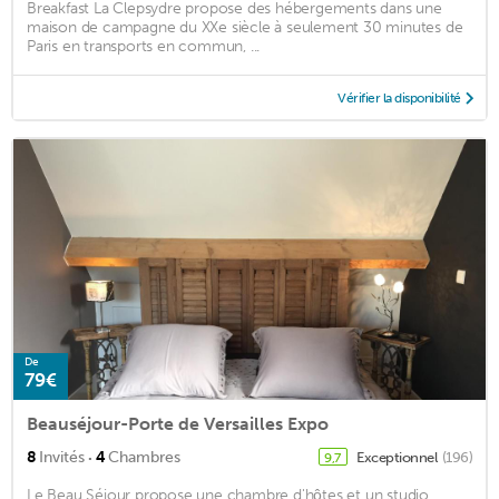
Breakfast La Clepsydre propose des hébergements dans une
maison de campagne du XXe siècle à seulement 30 minutes de
Paris en transports en commun, ...
Vérifier la disponibilité
De
79€
Beauséjour-Porte de Versailles Expo
·
8
Invités
4
Chambres
Exceptionnel
(196)
9,7
Le Beau Séjour propose une chambre d'hôtes et un studio