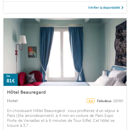
Vérifier la disponibilité
De
81€
Hôtel Beauregard
Hotel
Fabuleux
(2059)
8,4
En choisissant Hôtel Beauregard , vous profiterez d'un séjour à
Paris (15e arrondissement), à 4 min en voiture de Paris Expo
Porte de Versailles et à 6 minutes de Tour Eiffel. Cet hôtel se
trouve à 3,7 ...