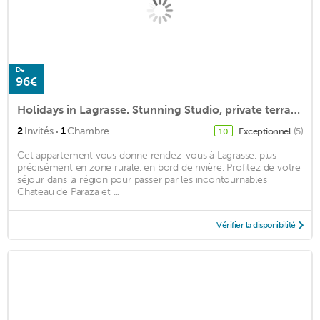
De
96€
Holidays in Lagrasse. Stunning Studio, private terrace near Carcassone.
·
2
Invités
1
Chambre
Exceptionnel
(5)
10
Cet appartement vous donne rendez-vous à Lagrasse, plus
précisément en zone rurale, en bord de rivière. Profitez de votre
séjour dans la région pour passer par les incontournables
Chateau de Paraza et ...
Vérifier la disponibilité