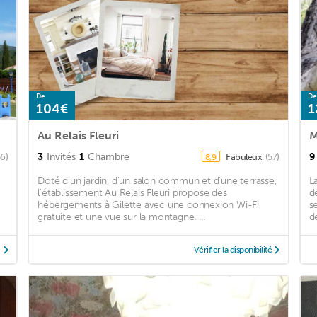
De
De
104€
1
Au Relais Fleuri
M
3
Invités
1
Chambre
9
36)
Fabuleux
(57)
8,9
Doté d'un jardin, d'un salon commun et d'une terrasse,
L
l'établissement Au Relais Fleuri propose des
d
hébergements à Gilette avec une connexion Wi-Fi
s
gratuite et une vue sur la montagne. ...
d
é
Vérifier la disponibilité