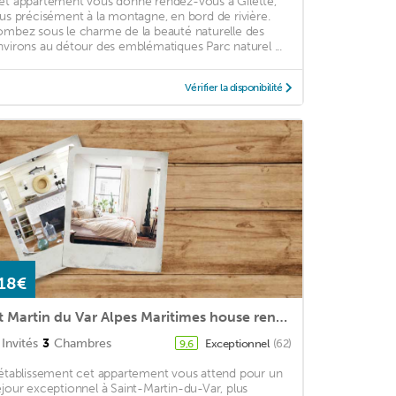
et appartement vous donne rendez-vous à Gilette,
lus précisément à la montagne, en bord de rivière.
ombez sous le charme de la beauté naturelle des
nvirons au détour des emblématiques Parc naturel ...
Vérifier la disponibilité
18€
St Martin du Var Alpes Maritimes house rental for 6 people, air conditioned
Invités
3
Chambres
Exceptionnel
(62)
9,6
'établissement cet appartement vous attend pour un
éjour exceptionnel à Saint-Martin-du-Var, plus