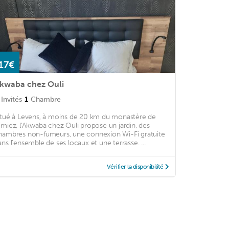
17€
kwaba chez Ouli
Invités
1
Chambre
itué à Levens, à moins de 20 km du monastère de
imiez, l'Akwaba chez Ouli propose un jardin, des
hambres non-fumeurs, une connexion Wi-Fi gratuite
ans l'ensemble de ses locaux et une terrasse. ...
Vérifier la disponibilité