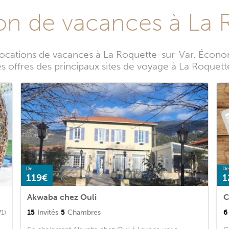
ion de vacances à La 
locations de vacances à La Roquette-sur-Var. Écon
s offres des principaux sites de voyage à La Roquet
De
De
119€
1
Akwaba chez Ouli
C
15
Invités
5
Chambres
6
71)