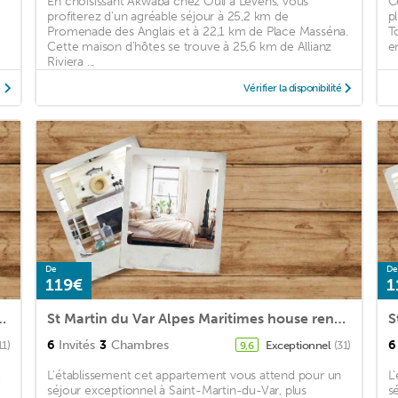
En choisissant Akwaba chez Ouli à Levens, vous
C
profiterez d'un agréable séjour à 25,2 km de
p
Promenade des Anglais et à 22,1 km de Place Masséna.
T
Cette maison d'hôtes se trouve à 25,6 km de Allianz
e
Riviera ...
é
Vérifier la disponibilité
De
De
119€
1
the Nice hinterland - 30 min. From the beach.
St Martin du Var Alpes Maritimes house rental for 6 people, air conditioned
6
Invités
3
Chambres
6
11)
Exceptionnel
(31)
9,6
,
L'établissement cet appartement vous attend pour un
L
séjour exceptionnel à Saint-Martin-du-Var, plus
s