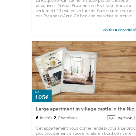
La Roquette-sur-Var ne manque pas de choses à
découvrir : Mas de Provence en Riviera se trouve à
seulement 13 min en voiture de Parc naturel régional
des Préalpes d'Azur. Ce bed and breakfast se trouve ...
Vérifier la disponibilit
De
105€
Large apartment in village castle in 
6
Invités
2
Chambres
Agréable
(
6,4
Cet appartement vous donne rendez-vous à Le Broc
plus précisément en zone rurale, en bord de rivière.