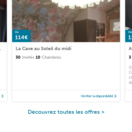
De
De
114€
1
cuzzi privatif
La Cave au Soleil du midi
A
30
Invités
10
Chambres
3
S
C
c
d
é
Vérifier la disponibilité
Découvrez toutes les offres >