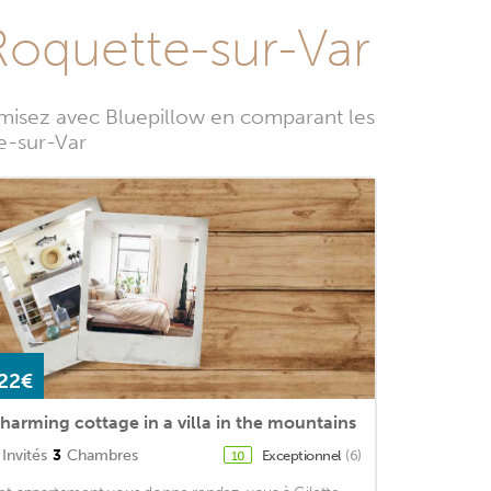
Roquette-sur-Var
omisez avec Bluepillow en comparant les
te-sur-Var
22€
harming cottage in a villa in the mountains
Invités
3
Chambres
Exceptionnel
(6)
10