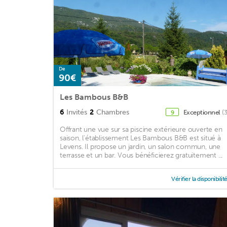
De
90€
Les Bambous B&B
6
Invités
2
Chambres
Exceptionnel
(
9
Offrant une vue sur sa piscine extérieure ouverte en
saison, l'établissement Les Bambous B&B est situé à
Levens. Il propose un jardin, un salon commun, une
terrasse et un bar. Vous bénéficierez gratuitement ...
Vérifier la disponibilit