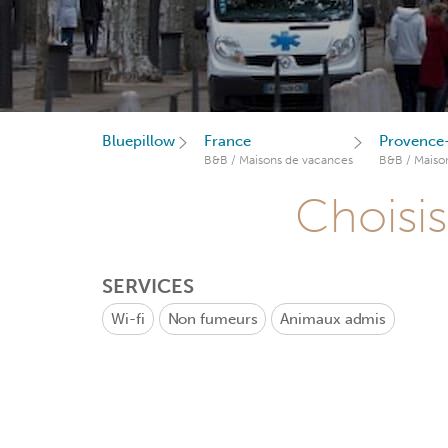
Bluepillow
France
Provence-
B&B / Maisons de vacances
B&B / Maiso
Choisis
SERVICES
Wi-fi
Non fumeurs
Animaux admis