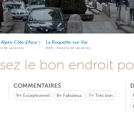
Alpes-Côte d'Azur
La Roquette-sur-Var
ns de vacances
B&B / Maisons de vacances
sez le bon endroit p
COMMENTAIRES
D
9+
Exceptionnel
8+
Fabuleux
7+
Très bon