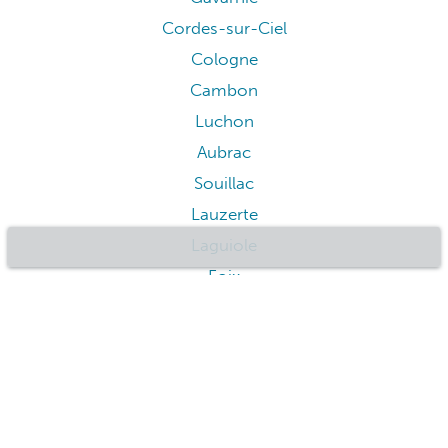
Cordes-sur-Ciel
Cologne
Cambon
Luchon
Aubrac
Souillac
Lauzerte
Laguiole
Foix
Conques
Auch
Villefranche-de-Rouergue
Moissac
Luz-Saint-Sauveur