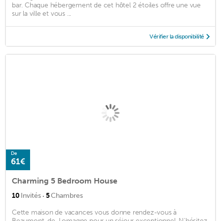
bar. Chaque hébergement de cet hôtel 2 étoiles offre une vue
sur la ville et vous ...
Vérifier la disponibilité
De
61€
Charming 5 Bedroom House
·
10
Invités
5
Chambres
Cette maison de vacances vous donne rendez-vous à
Beaumont-de-Lomagne pour un séjour exceptionnel. N'hésitez