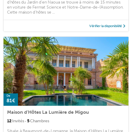
d'hôtes du Jardin d'en Naoua se trouve à moins de 15 minutes
en voiture de Fermat Science et Notre-Dame-de-l'Assomption.
Cette maison d'hôtes se ...
Vérifier la disponibilité
De
81€
Maison d'Hôtes La Lumière de Migou
·
12
Invités
5
Chambres
Située à Beaumont-de-Lomagne, la Maison d'Hôtes La Lumière