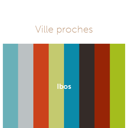
Ville proches
Ibos