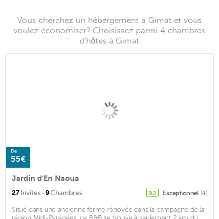
Vous cherchez un hébergement à Gimat et vous
voulez économiser? Choisissez parmi 4 chambres
d'hôtes à Gimat
De
55€
Jardin d'En Naoua
·
27
Invités
9
Chambres
Exceptionnel
(4)
9,2
Situé dans une ancienne ferme rénovée dans la campagne de la
région Midi-Pyrénées, ce B&B se trouve à seulement 2 km du