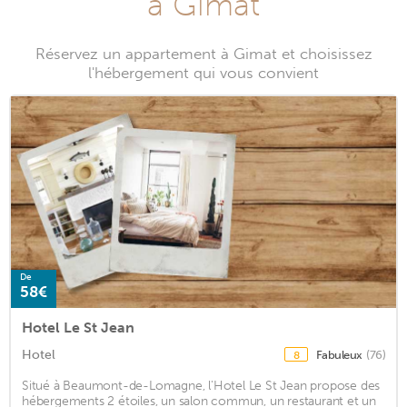
à Gimat
Gimat
Réservez un appartement à Gimat et choisissez
l'hébergement qui vous convient
De
58€
Hotel Le St Jean
Hotel
Fabuleux
(76)
8
Situé à Beaumont-de-Lomagne, l'Hotel Le St Jean propose des
hébergements 2 étoiles, un salon commun, un restaurant et un