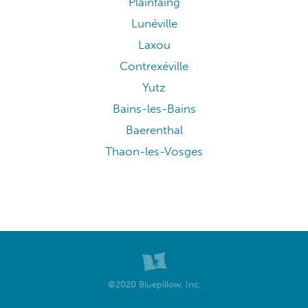
Plainfaing
Lunéville
Laxou
Contrexéville
Yutz
Bains-les-Bains
Baerenthal
Thaon-les-Vosges
©2020 Bluepillow, Inc.