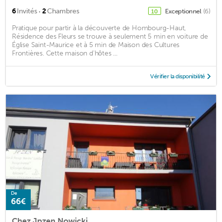
·
6
Invités
2
Chambres
Exceptionnel
(6)
10
Pratique pour partir à la découverte de Hombourg-Haut,
Résidence des Fleurs se trouve à seulement 5 min en voiture de
Église Saint-Maurice et à 5 min de Maison des Cultures
Frontières. Cette maison d'hôtes ...
Vérifier la disponibilité
De
66€
Chez Jpzen Nowicki