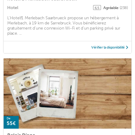
Hotel
Agréable
(238)
6,5
L'Hotelf1 Merlebach Saarbrueck propose un hébergement à
Merlebach, à 19 km de Sarrebruck. Vous bénéficierez
gratuitement d'une connexion Wi-Fi et d'un parking privé sur
place. ...
Vérifier la disponibilité
De
55€