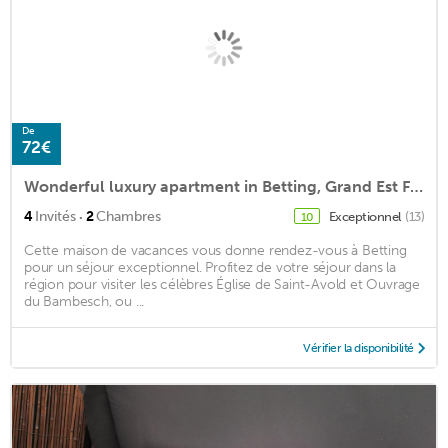
De
72€
Wonderful luxury apartment in Betting, Grand Est France. Accessible
·
4
Invités
2
Chambres
Exceptionnel
(13)
10
Cette maison de vacances vous donne rendez-vous à Betting
pour un séjour exceptionnel. Profitez de votre séjour dans la
région pour visiter les célèbres Église de Saint-Avold et Ouvrage
du Bambesch, ou ...
Vérifier la disponibilité