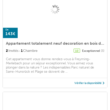
De
143€
Appartement totalement neuf decoration en bois de hetre proche Allemagne
·
2
Invités
1
Chambre
Exceptionnel
(3)
10
Cet appartement vous donne rendez-vous à Freyming-
Merlebach pour un séjour exceptionnel. Vous aimez vous
plonger dans la nature ? Les indispensables Parc naturel de
Sarre-Hunsrück et Plage se doivent de ...
Vérifier la disponibilité