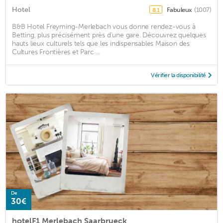
Hotel
Fabuleux
(1007)
8,1
B&B Hotel Freyming-Merlebach vous donne rendez-vous à
Betting, plus précisément près d'une gare. Découvrez quelques
hauts lieux culturels tels que les indispensables Maison des
Cultures Frontières et Parc ...
Vérifier la disponibilité
De
30€
hotelF1 Merlebach Saarbrueck