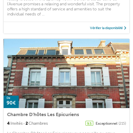
l'Avenue promises a relaxing and wonderful visit. The property
offers a high standard of service and amenities to suit the
individual needs of ...
Vérifier la disponibilité
De
90€
Chambre D'hôtes Les Epicuriens
·
4
Invités
2
Chambres
Exceptionnel
(215)
9,5