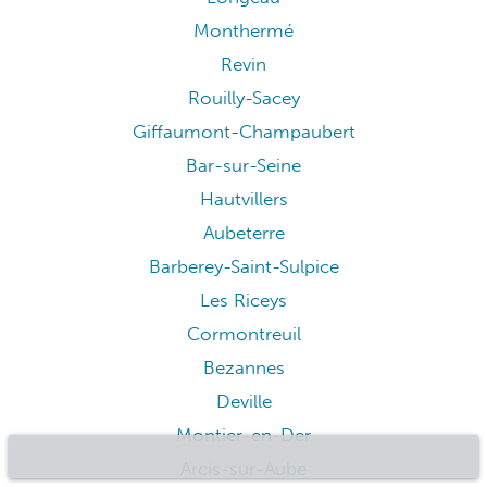
Monthermé
Revin
Rouilly-Sacey
Giffaumont-Champaubert
Bar-sur-Seine
Hautvillers
Aubeterre
Barberey-Saint-Sulpice
Les Riceys
Cormontreuil
Bezannes
Deville
Montier-en-Der
Arcis-sur-Aube