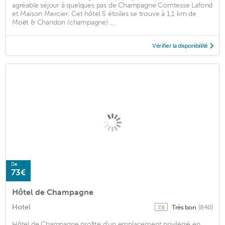
agréable séjour à quelques pas de Champagne Comtesse Lafond
et Maison Mercier. Cet hôtel 5 étoiles se trouve à 1,1 km de
Moët & Chandon (champagne) ...
Vérifier la disponibilité
De
73€
Hôtel de Champagne
Hotel
Très bon
(840)
7,8
Hôtel de Champagne profite d'un emplacement privilégié en