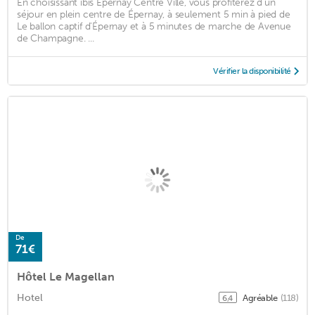
En choisissant ibis Epernay Centre Ville, vous profiterez d'un
séjour en plein centre de Épernay, à seulement 5 min à pied de
Le ballon captif d'Épernay et à 5 minutes de marche de Avenue
de Champagne. ...
Vérifier la disponibilité
De
71€
Hôtel Le Magellan
Hotel
Agréable
(118)
6,4