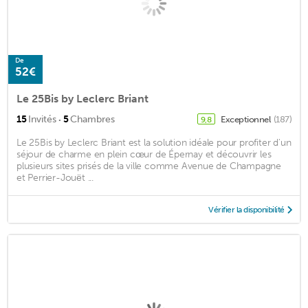
De
52€
Le 25Bis by Leclerc Briant
·
15
Invités
5
Chambres
Exceptionnel
(187)
9,8
Le 25Bis by Leclerc Briant est la solution idéale pour profiter d'un
séjour de charme en plein cœur de Épernay et découvrir les
plusieurs sites prisés de la ville comme Avenue de Champagne
et Perrier-Jouët ...
Vérifier la disponibilité