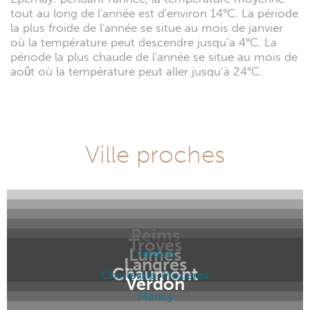
tout au long de l'année est d'environ 14°C. La période
la plus froide de l'année se situe au mois de janvier
où la température peut descendre jusqu’a 4°C. La
période la plus chaude de l'année se situe au mois de
août où la température peut aller jusqu’à 24°C.
Ville proches
Reims
Troyes
Lumes
Verdon
Langres
Chaumont
Charleville-Mézières
Verdon
Mancy