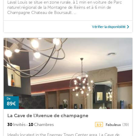
Laval Louis se situe en zone rurale, à 1 min en voiture de Parc
naturel régional de la Montagne de Reims et à 6 min de
Champagne Chateau de Boursault. ...
Vérifier la disponibilité
De
89€
La Cave de l'Avenue de champagne
·
30
Invités
10
Chambres
Fabuleux
(39)
8,9
Ideally located in the Epernay Town Center area, La Cave de