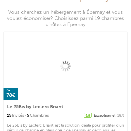
Vous cherchez un hébergement à Épernay et vous
voulez économiser? Choisissez parmi 19 chambres
d'hôtes à Épernay
De
78€
Le 25Bis by Leclerc Briant
·
15
Invités
5
Chambres
Exceptionnel
(187)
9,8
Le 25Bis by Leclerc Briant est la solution idéale pour profiter d'un
séjour de charme en plein cœur de Épernay et découvrir les