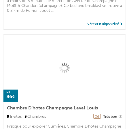
à moins de 5 minutes de marche de Avenue de Champagne et
Moët & Chandon (champagne). Ce bed and breakfast se trouve à
0,2 km de Perrier-Jouët ...
Vérifier la disponibilité
De
86€
Chambre D'hotes Champagne Laval Louis
·
9
Invités
3
Chambres
Très bon
(3)
7,6
Pratique pour explorer Cumières, Chambre D'hotes Champagne