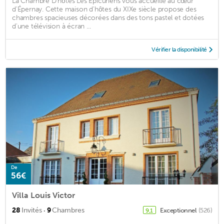
La Chambre D'hôtes Les Epicuriens vous accueille au cœur
d'Épernay. Cette maison d'hôtes du XIXe siècle propose des
chambres spacieuses décorées dans des tons pastel et dotées
d'une télévision à écran ...
Vérifier la disponibilité
De
56€
Villa Louis Victor
·
28
Invités
9
Chambres
Exceptionnel
(526)
9,1