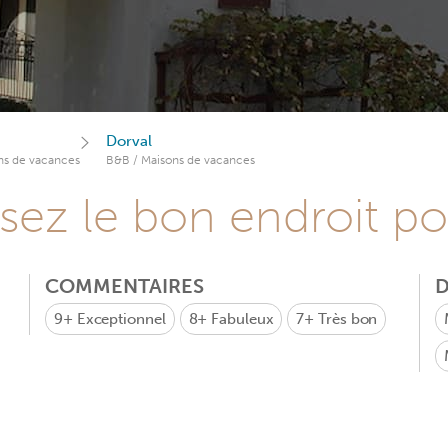
Dorval
ns de vacances
B&B / Maisons de vacances
sez le bon endroit p
COMMENTAIRES
D
9+
Exceptionnel
8+
Fabuleux
7+
Très bon