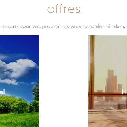
offres
mesure pour vos prochaines vacances: dormir dans 
al
H