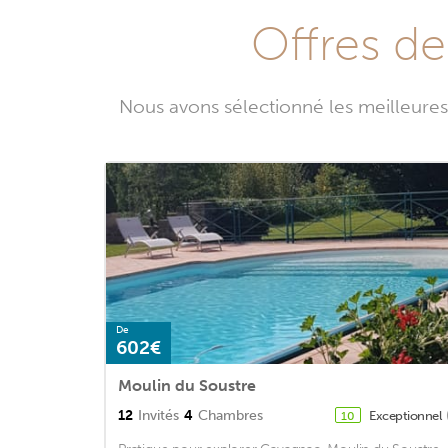
Offres de
Nous avons sélectionné les meilleure
De
602€
Moulin du Soustre
12
Invités
4
Chambres
Exceptionnel
10