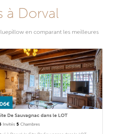
s à Dorval
luepillow en comparant les meilleures
06€
ite De Sauvagnac dans le LOT
6
Invités
5
Chambres