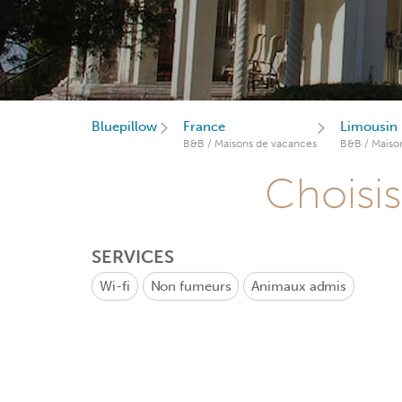
Bluepillow
France
Limousin
B&B / Maisons de vacances
B&B / Maiso
Choisis
SERVICES
Wi-fi
Non fumeurs
Animaux admis