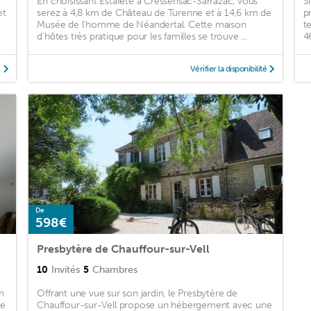
En choisissant Estafête à Cressensac-Sarrazac, vous
S
et
serez à 4,8 km de Château de Turenne et à 14,6 km de
p
Musée de l'homme de Néandertal. Cette maison
t
d'hôtes très pratique pour les familles se trouve ...
46
é
Vérifier la disponibilité
De
598€
Presbytère de Chauffour-sur-Vell
10
Invités
5
Chambres
n
Offrant une vue sur son jardin, le Presbytère de
ne
Chauffour-sur-Vell propose un hébergement avec une