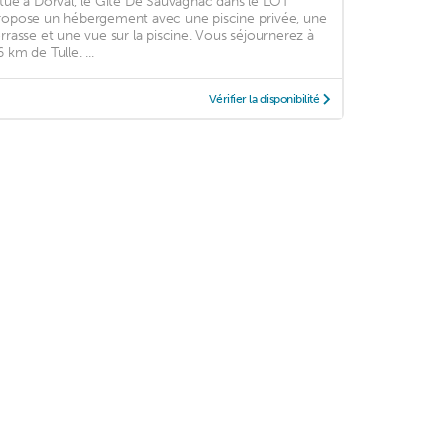
itué à Dorval, le Gite De Sauvagnac dans le LOT
ropose un hébergement avec une piscine privée, une
errasse et une vue sur la piscine. Vous séjournerez à
 km de Tulle. ...
Vérifier la disponibilité