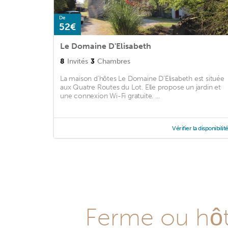
De
52€
Le Domaine D'Elisabeth
8
Invités
3
Chambres
La maison d'hôtes Le Domaine D'Elisabeth est située
aux Quatre Routes du Lot. Elle propose un jardin et
une connexion Wi-Fi gratuite. ...
Vérifier la disponibilit
Ferme ou hôte