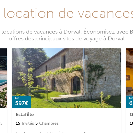
 location de vacance
s locations de vacances à Dorval. Économisez avec B
offres des principaux sites de voyage à Dorval
De
De
597€
6
Estafête
G
15
Invités
5
Chambres
1
(5)