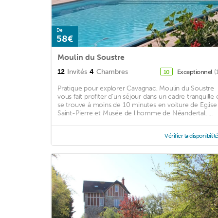
De
58€
Moulin du Soustre
12
Invités
4
Chambres
Exceptionnel
(
10
Pratique pour explorer Cavagnac, Moulin du Soustre
vous fait profiter d'un séjour dans un cadre tranquille 
se trouve à moins de 10 minutes en voiture de Eglise
Saint-Pierre et Musée de l'homme de Néandertal. ...
Vérifier la disponibilit