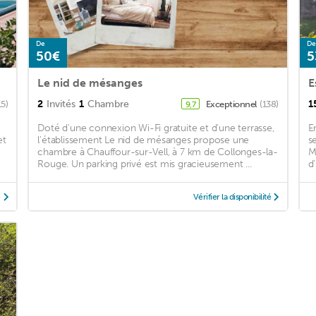
De
De
50€
5
Le nid de mésanges
E
2
Invités
1
Chambre
1
15)
Exceptionnel
(138)
9,7
Doté d'une connexion Wi-Fi gratuite et d'une terrasse,
E
et
l'établissement Le nid de mésanges propose une
s
chambre à Chauffour-sur-Vell, à 7 km de Collonges-la-
M
Rouge. Un parking privé est mis gracieusement ...
d
é
Vérifier la disponibilité