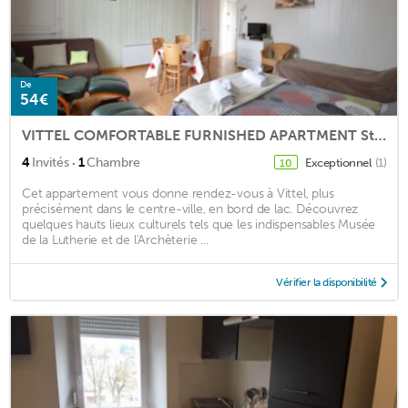
De
54€
VITTEL COMFORTABLE FURNISHED APARTMENT Stage city of the Tour de France 2017
·
4
Invités
1
Chambre
Exceptionnel
(1)
10
Cet appartement vous donne rendez-vous à Vittel, plus
précisément dans le centre-ville, en bord de lac. Découvrez
quelques hauts lieux culturels tels que les indispensables Musée
de la Lutherie et de l'Archèterie ...
Vérifier la disponibilité