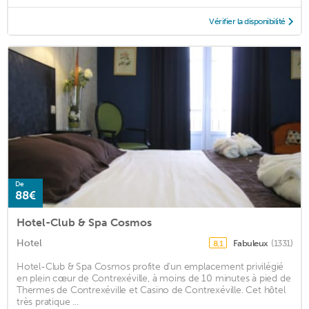
Vérifier la disponibilité
De
88€
Hotel-Club & Spa Cosmos
Hotel
Fabuleux
(1331)
8,1
Hotel-Club & Spa Cosmos profite d'un emplacement privilégié
en plein cœur de Contrexéville, à moins de 10 minutes à pied de
Thermes de Contrexéville et Casino de Contrexéville. Cet hôtel
très pratique ...