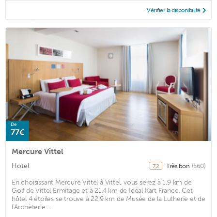
Vérifier la disponibilité
De
77€
Mercure Vittel
Hotel
Très bon
(560)
7,2
En choisissant Mercure Vittel à Vittel, vous serez à 1,9 km de
Golf de Vittel Ermitage et à 21,4 km de Idéal Kart France. Cet
hôtel 4 étoiles se trouve à 22,9 km de Musée de la Lutherie et de
l'Archèterie ...