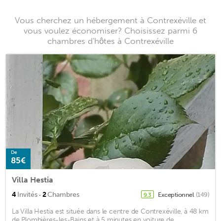
Vous cherchez un hébergement à Contrexéville et
vous voulez économiser? Choisissez parmi 6
chambres d'hôtes à Contrexéville
De
85€
Villa Hestia
·
4
Invités
2
Chambres
Exceptionnel
(149)
9,3
La Villa Hestia est située dans le centre de Contrexéville, à 48 km
de Plombières-les-Bains et à 5 minutes en voiture de