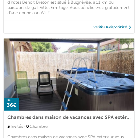
d'hôtes Benoit Breton est situé à Bulgnéville, à 11 km du
parcours de golf Vittel Ermitage. Vous bénéficierez gratuitement
d'une connexion Wi-Fi ...
Vérifier la disponibilité
De
36€
Chambres dans maison de vacances avec SPA extérieur
·
3
Invités
0
Chambre
Chambres dans maison de vacances avec SPA extérieur vous