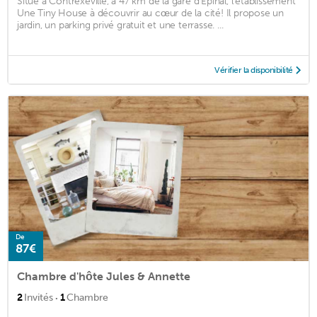
Situé à Contrexéville, à 47 km de la gare d'Epinal, l'établissement
Une Tiny House à découvrir au cœur de la cité! Il propose un
jardin, un parking privé gratuit et une terrasse. ...
Vérifier la disponibilité
De
87€
Chambre d'hôte Jules & Annette
·
2
Invités
1
Chambre