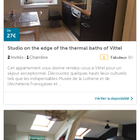
De
27€
Studio on the edge of the thermal baths of Vittel
·
2
Invités
1
Chambre
Fabuleux
(6)
8
Cet appartement vous donne rendez-vous à Vittel pour un
séjour exceptionnel. Découvrez quelques hauts lieux culturels
tels que les indispensables Musée de la Lutherie et de
l'Archèterie Francçaises et ...
Vérifier la disponibilité