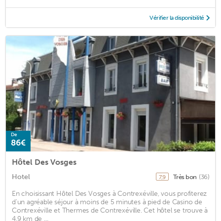
Vérifier la disponibilité
De
86€
Hôtel Des Vosges
Hotel
Très bon
(36)
7,9
En choisissant Hôtel Des Vosges à Contrexéville, vous profiterez
d'un agréable séjour à moins de 5 minutes à pied de Casino de
Contrexéville et Thermes de Contrexéville. Cet hôtel se trouve à
4,9 km de ...