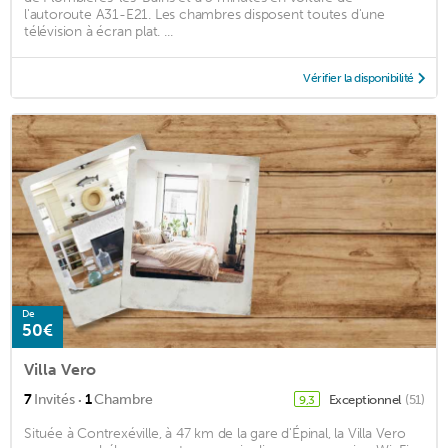
l'autoroute A31-E21. Les chambres disposent toutes d'une
télévision à écran plat. ...
Vérifier la disponibilité
De
50€
Villa Vero
·
7
Invités
1
Chambre
Exceptionnel
(51)
9,3
Située à Contrexéville, à 47 km de la gare d'Épinal, la Villa Vero