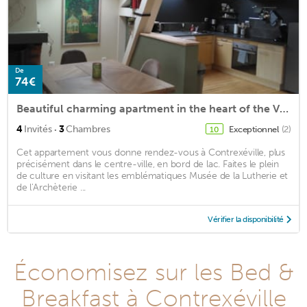
De
74€
Beautiful charming apartment in the heart of the Vosges
·
4
Invités
3
Chambres
Exceptionnel
(2)
10
Cet appartement vous donne rendez-vous à Contrexéville, plus
précisément dans le centre-ville, en bord de lac. Faites le plein
de culture en visitant les emblématiques Musée de la Lutherie et
de l'Archèterie ...
Vérifier la disponibilité
Économisez sur les Bed &
Breakfast à Contrexéville