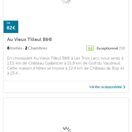
De
82€
Au Vieux Tilleul B&B
·
6
Invités
2
Chambres
Exceptionnel
(53)
9,8
En choisissant Au Vieux Tilleul B&B à Les Trois Lacs, vous serez à
13,5 km de Château Gaillard et à 15,8 km de Golf du Vaudreuil.
Cette maison d'hôtes se trouve à 22,4 km de Château de Bizy et
à 23,4 ...
Vérifier la disponibilité