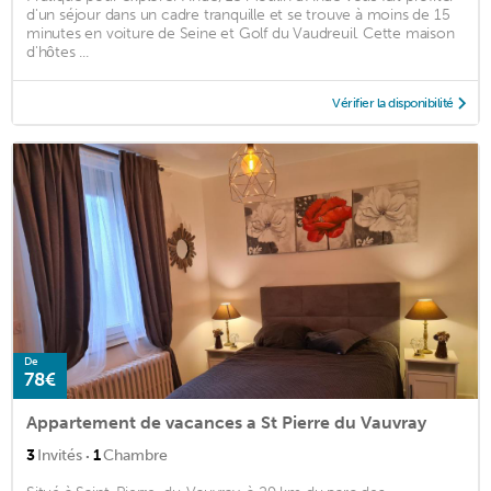
d'un séjour dans un cadre tranquille et se trouve à moins de 15
minutes en voiture de Seine et Golf du Vaudreuil. Cette maison
d'hôtes ...
Vérifier la disponibilité
De
78€
Appartement de vacances a St Pierre du Vauvray
·
3
Invités
1
Chambre