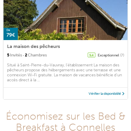
De
79€
La maison des pêcheurs
·
5
Invités
2
Chambres
Exceptionnel
(7)
9,4
Situé à Saint-Pierre-du-Vauvray, l'établissement La maison des
pêcheurs propose des hébergements avec une terrasse et une
connexion Wi-Fi gratuite. La maison de vacances bénéficie d'un
accès direct à la ...
Vérifier la disponibilité
Économisez sur les Bed &
Breakfast à Connelles