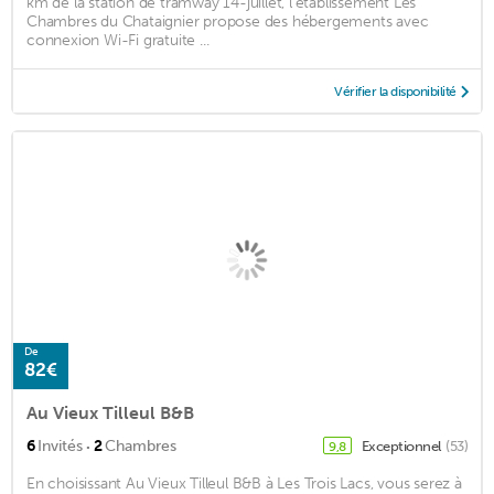
km de la station de tramway 14-juillet, l'établissement Les
Chambres du Chataignier propose des hébergements avec
connexion Wi-Fi gratuite ...
Vérifier la disponibilité
De
82€
Au Vieux Tilleul B&B
·
6
Invités
2
Chambres
Exceptionnel
(53)
9,8
En choisissant Au Vieux Tilleul B&B à Les Trois Lacs, vous serez à