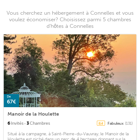
Vous cherchez un hébergement à Connelles et vous
voulez économiser? Choisissez parmi 5 chambres
d'hôtes à Connelles
De
67€
Manoir de la Houlette
·
6
Invités
3
Chambres
Fabuleux
(131)
8,4
Situé à la campagne, à Saint-Pierre-du-Vauvray, le Manoir de la
Houlette est niché dans un parc de 4 hectares donnant sur la