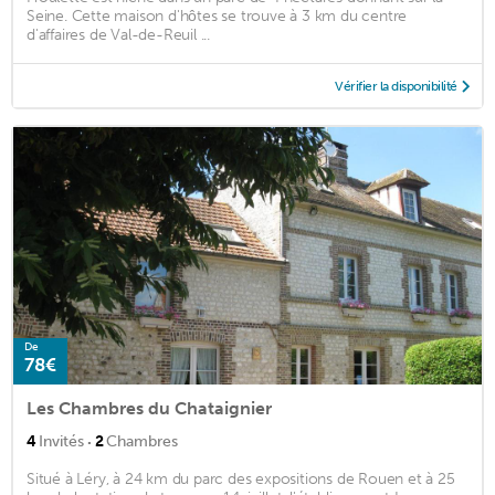
Seine. Cette maison d'hôtes se trouve à 3 km du centre
d'affaires de Val-de-Reuil ...
Vérifier la disponibilité
De
78€
Les Chambres du Chataignier
·
4
Invités
2
Chambres
Situé à Léry, à 24 km du parc des expositions de Rouen et à 25