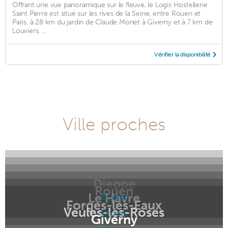
Offrant une vue panoramique sur le fleuve, le Logis Hostellerie
Saint Pierre est situé sur les rives de la Seine, entre Rouen et
Paris, à 28 km du jardin de Claude Monet à Giverny et à 7 km de
Louviers. ...
Vérifier la disponibilité
Ville proches
Dieppe
Rouen
Le Havre
Étretat
Forges-les-Eaux
Veules-les-Roses
Écouis
Giverny