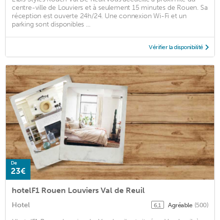
centre-ville de Louviers et à seulement 15 minutes de Rouen. Sa
réception est ouverte 24h/24. Une connexion Wi-Fi et un
parking sont disponibles ...
Vérifier la disponibilité
De
23€
hotelF1 Rouen Louviers Val de Reuil
Hotel
Agréable
(500)
6,1