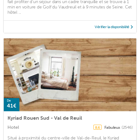
fait profiter d'un séjour dans un cadre tranquille et se trouve à 1
min en voiture de Golf du Vaudreuil et à 9 minutes de Seine. Cet
hôtel ...
Vérifier la disponibilité
De
41€
Kyriad Rouen Sud - Val de Reuil
Hotel
Fabuleux
(2546)
8,6
Situé à proximité du centre-ville de Val-de-Reuil, le Kyriad