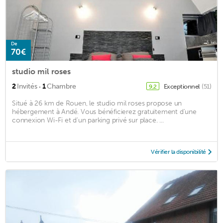
De
70€
studio mil roses
·
2
Invités
1
Chambre
Exceptionnel
(51)
9,2
Situé à 26 km de Rouen, le studio mil roses propose un
hébergement à Andé. Vous bénéficierez gratuitement d'une
connexion Wi-Fi et d'un parking privé sur place. ...
Vérifier la disponibilité