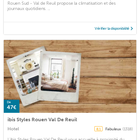
Rouen Sud - Val de Reuil propose la climatisation et des
journaux quotidiens. ...
Vérifier la disponibilité
De
47€
ibis Styles Rouen Val De Reuil
Hotel
Fabuleux
(1318)
8,1
L'ibis Styles Rouen Val De Reuil vous accueille à proximité du