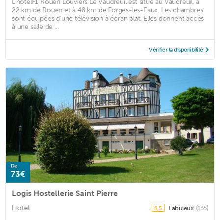
L'hotelF1 Rouen Louviers Le Vaudreuil est situé au Vaudreuil, à
22 km de Rouen et à 48 km de Forges-les-Eaux. Les chambres
sont équipées d'une télévision à écran plat. Elles donnent accès
à une salle de ...
Vérifier la disponibilité
De
73€
Logis Hostellerie Saint Pierre
Hotel
Fabuleux
(135)
8,5