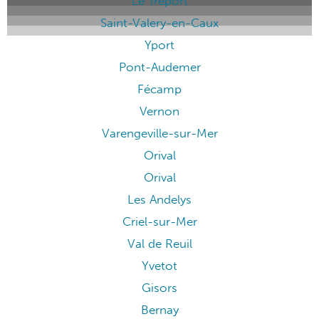
Le Tréport
Saint-Valery-en-Caux
Yport
Pont-Audemer
Fécamp
Vernon
Varengeville-sur-Mer
Orival
Orival
Les Andelys
Criel-sur-Mer
Val de Reuil
Yvetot
Gisors
Bernay