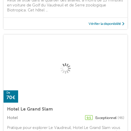
Reuil se situe dans le quartier des affaires, à moins de 15 minutes
en voiture de Golf du Vaudreuil et de Serre zoologique
Biotropica. Cet hôtel ...
Vérifier la disponibilité
De
70€
Hotel Le Grand Slam
Hotel
Exceptionnel
(46)
9,5
Pratique pour explorer Le Vaudreuil, Hotel Le Grand Slam vous