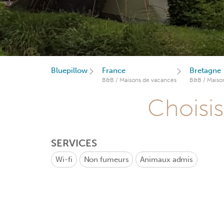
Bluepillow
France
Bretagne
B&B / Maisons de vacances
B&B / Maiso
Choisis
SERVICES
Wi-fi
Non fumeurs
Animaux admis