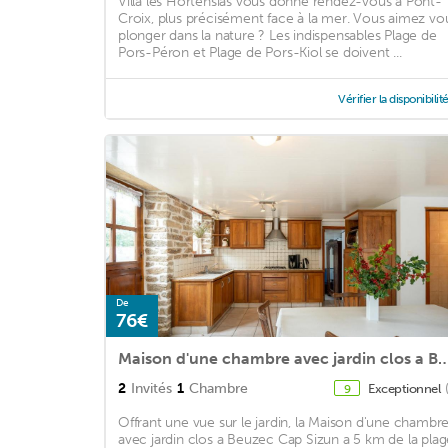
Villa les Hortensias vous donne rendez-vous à Pont-
Croix, plus précisément face à la mer. Vous aimez vo
plonger dans la nature ? Les indispensables Plage de
Pors-Péron et Plage de Pors-Kiol se doivent ...
Vérifier la disponibilit
De
76€
Maison d'une chambre avec jardin clos a Beuzec Cap Sizun 
2
Invités
1
Chambre
Exceptionnel
9
Offrant une vue sur le jardin, la Maison d'une chambr
avec jardin clos a Beuzec Cap Sizun a 5 km de la plag