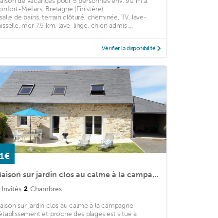
aison de vacances pour 5 personnes env. 90 m²à
onfort-Meilars, Bretagne (Finistère)
 salle de bains, terrain clôturé, cheminée, TV, lave-
aisselle, mer 7,5 km, lave-linge, chien admis ...
Vérifier la disponibilité
1€
Maison sur jardin clos au calme à la campagne et proche des plages
Invités
2
Chambres
aison sur jardin clos au calme à la campagne
'établissement et proche des plages est situé à