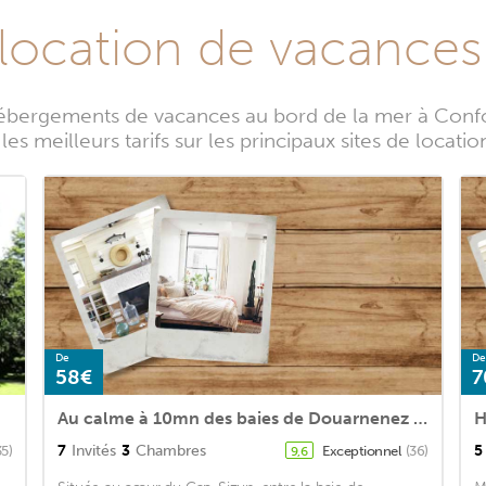
 location de vacances
hébergements de vacances au bord de la mer à Confor
s meilleurs tarifs sur les principaux sites de locat
De
De
58€
7
Au calme à 10mn des baies de Douarnenez et Audierne avec cuisine à disposition
H
7
Invités
3
Chambres
5
35)
Exceptionnel
(36)
9,6