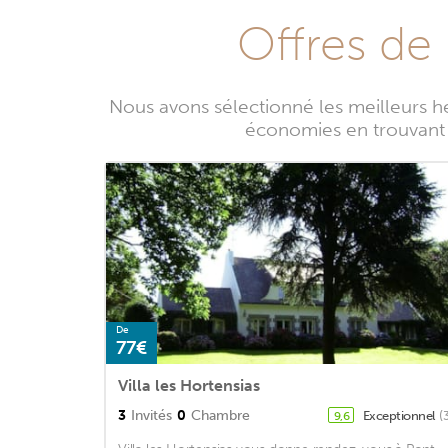
Offres de
Nous avons sélectionné les meilleurs 
économies en trouvant le
De
77€
Villa les Hortensias
3
Invités
0
Chambre
Exceptionnel
(
9,6