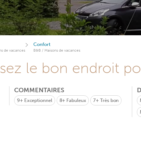
Confort
ns de vacances
B&B / Maisons de vacances
sez le bon endroit p
COMMENTAIRES
D
9+
Exceptionnel
8+
Fabuleux
7+
Très bon