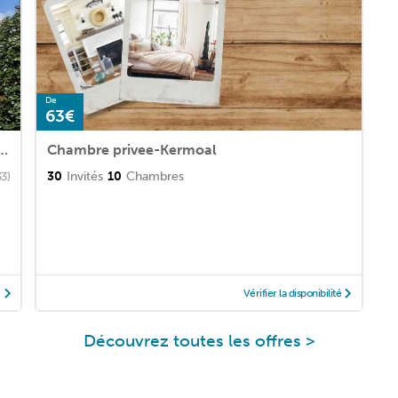
De
63€
antec, au calme à 10 min de la mer
Chambre privee-Kermoal
30
Invités
10
Chambres
33)
é
Vérifier la disponibilité
Découvrez toutes les offres >