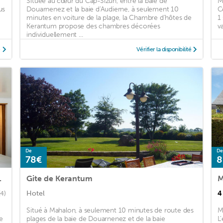
Située au cœur du Cap-Sizun, entre la baie de
M
us
Douarnenez et la baie d'Audierne, à seulement 10
C
minutes en voiture de la plage, la Chambre d'hôtes de
1
Kerantum propose des chambres décorées
v
individuellement ...
é
Vérifier la disponibilité
De
De
78€
8
a 5 km de la plage
Gite de Kerantum
Hotel
4
(4)
e
Situé à Mahalon, à seulement 10 minutes de route des
M
e
plages de la baie de Douarnenez et de la baie
L