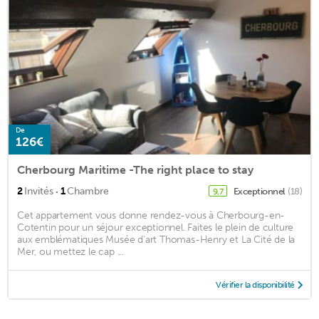
De
126€
Cherbourg Maritime -The right place to stay
·
2
Invités
1
Chambre
Exceptionnel
(18)
9,7
Cet appartement vous donne rendez-vous à Cherbourg-en-
Cotentin pour un séjour exceptionnel. Faites le plein de culture
aux emblématiques Musée d'art Thomas-Henry et La Cité de la
Mer, ou mettez le cap ...
Vérifier la disponibilité