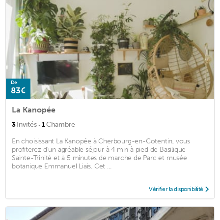
De
83€
La Kanopée
·
3
Invités
1
Chambre
En choisissant La Kanopée à Cherbourg-en-Cotentin, vous
profiterez d'un agréable séjour à 4 min à pied de Basilique
Sainte-Trinité et à 5 minutes de marche de Parc et musée
botanique Emmanuel Liais. Cet ...
Vérifier la disponibilité