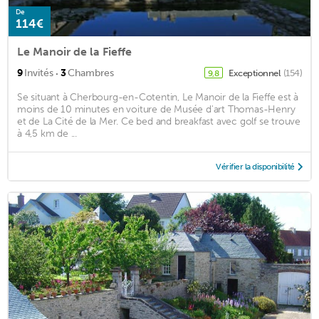
De
114€
Le Manoir de la Fieffe
·
9
Invités
3
Chambres
Exceptionnel
(154)
9,8
Se situant à Cherbourg-en-Cotentin, Le Manoir de la Fieffe est à
moins de 10 minutes en voiture de Musée d'art Thomas-Henry
et de La Cité de la Mer. Ce bed and breakfast avec golf se trouve
à 4,5 km de ...
Vérifier la disponibilité