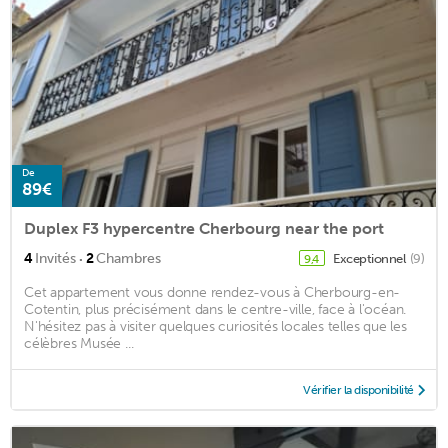
De
89€
Duplex F3 hypercentre Cherbourg near the port
·
4
Invités
2
Chambres
Exceptionnel
(9)
9,4
Cet appartement vous donne rendez-vous à Cherbourg-en-
Cotentin, plus précisément dans le centre-ville, face à l'océan.
N'hésitez pas à visiter quelques curiosités locales telles que les
célèbres Musée ...
Vérifier la disponibilité