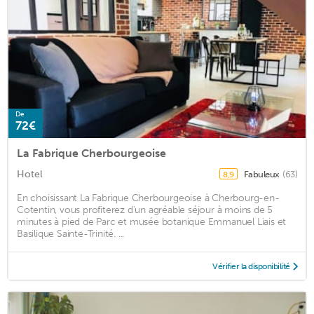
De
72€
La Fabrique Cherbourgeoise
Hotel
Fabuleux
(63)
8,9
En choisissant La Fabrique Cherbourgeoise à Cherbourg-en-
Cotentin, vous profiterez d'un agréable séjour à moins de 5
minutes à pied de Parc et musée botanique Emmanuel Liais et
Basilique Sainte-Trinité. ...
Vérifier la disponibilité