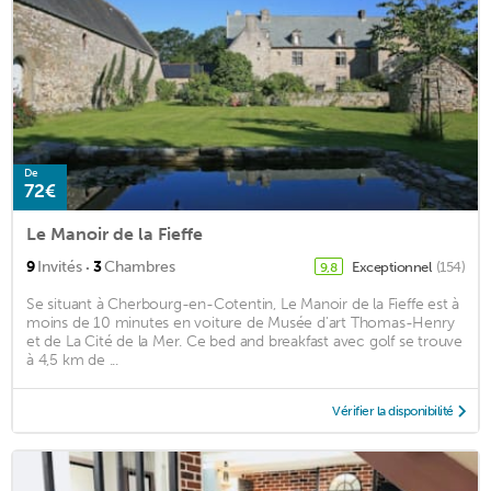
De
72€
Le Manoir de la Fieffe
·
9
Invités
3
Chambres
Exceptionnel
(154)
9,8
Se situant à Cherbourg-en-Cotentin, Le Manoir de la Fieffe est à
moins de 10 minutes en voiture de Musée d'art Thomas-Henry
et de La Cité de la Mer. Ce bed and breakfast avec golf se trouve
à 4,5 km de ...
Vérifier la disponibilité