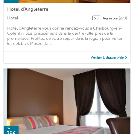
Hotel d'Angleterre
Hotel
Agréable
(278)
5,3
Hotel d'Angleterre vous donne rendez-vous à Cherbourg-en-
Cotentin, plus précisément dans le centre-ville, près de la
promenade. Profitez de votre séjour dans la région pour visiter
les célèbres Musée de ...
Vérifier la disponibilité
De
39€