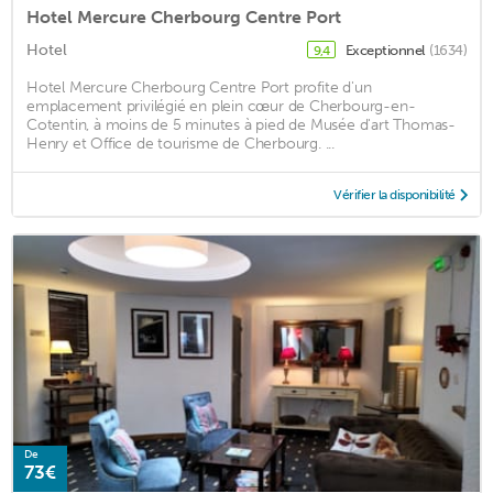
Hotel Mercure Cherbourg Centre Port
Hotel
Exceptionnel
(1634)
9,4
Hotel Mercure Cherbourg Centre Port profite d'un
emplacement privilégié en plein cœur de Cherbourg-en-
Cotentin, à moins de 5 minutes à pied de Musée d'art Thomas-
Henry et Office de tourisme de Cherbourg. ...
Vérifier la disponibilité
De
73€