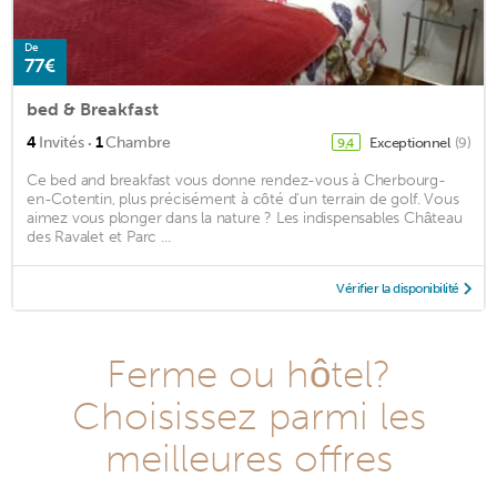
De
77€
bed & Breakfast
·
4
Invités
1
Chambre
Exceptionnel
(9)
9,4
Ce bed and breakfast vous donne rendez-vous à Cherbourg-
en-Cotentin, plus précisément à côté d'un terrain de golf. Vous
aimez vous plonger dans la nature ? Les indispensables Château
des Ravalet et Parc ...
Vérifier la disponibilité
Ferme ou hôtel?
Choisissez parmi les
meilleures offres