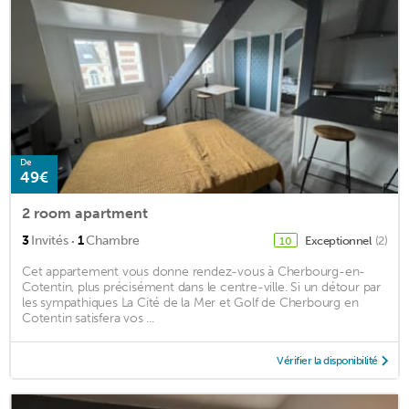
De
49€
2 room apartment
·
3
Invités
1
Chambre
Exceptionnel
(2)
10
Cet appartement vous donne rendez-vous à Cherbourg-en-
Cotentin, plus précisément dans le centre-ville. Si un détour par
les sympathiques La Cité de la Mer et Golf de Cherbourg en
Cotentin satisfera vos ...
Vérifier la disponibilité