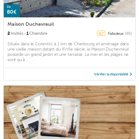
De
80€
Maison Duchevreuil
·
2
Invités
1
Chambre
Fabuleux
(65)
8,7
Située dans le Cotentin, à 1 km de Cherbourg et aménagé dans
une vieille maison datant du XVIIIe siècle, la Maison Duchevreuil
possède un grand jardin et une terrasse. La mer et les plages ne
sont qu'à ...
Vérifier la disponibilité