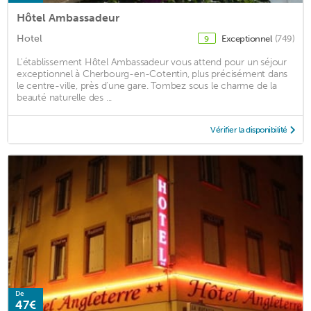
Hôtel Ambassadeur
Hotel
Exceptionnel
(749)
9
L'établissement Hôtel Ambassadeur vous attend pour un séjour
exceptionnel à Cherbourg-en-Cotentin, plus précisément dans
le centre-ville, près d'une gare. Tombez sous le charme de la
beauté naturelle des ...
Vérifier la disponibilité
De
47€