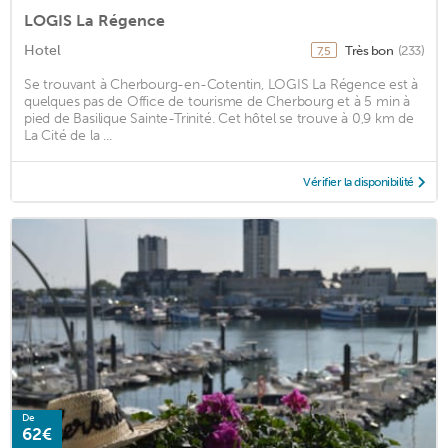
LOGIS La Régence
Hotel
Très bon
(233)
7,5
Se trouvant à Cherbourg-en-Cotentin, LOGIS La Régence est à
quelques pas de Office de tourisme de Cherbourg et à 5 min à
pied de Basilique Sainte-Trinité. Cet hôtel se trouve à 0,9 km de
La Cité de la ...
Vérifier la disponibilité
De
62€