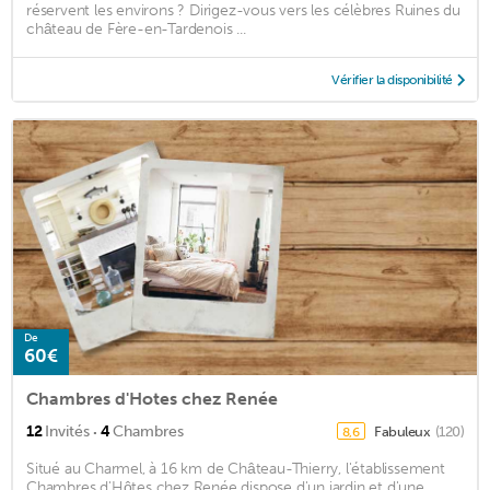
réservent les environs ? Dirigez-vous vers les célèbres Ruines du
château de Fère-en-Tardenois ...
Vérifier la disponibilité
De
60€
Chambres d'Hotes chez Renée
·
12
Invités
4
Chambres
Fabuleux
(120)
8,6
Situé au Charmel, à 16 km de Château-Thierry, l'établissement
Chambres d'Hôtes chez Renée dispose d'un jardin et d'une