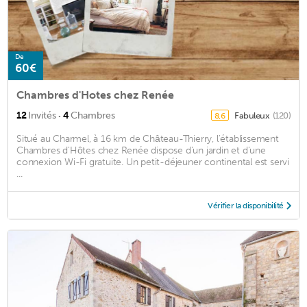
De
60€
Chambres d'Hotes chez Renée
·
12
Invités
4
Chambres
Fabuleux
(120)
8,6
Situé au Charmel, à 16 km de Château-Thierry, l'établissement
Chambres d'Hôtes chez Renée dispose d'un jardin et d'une
connexion Wi-Fi gratuite. Un petit-déjeuner continental est servi
...
Vérifier la disponibilité