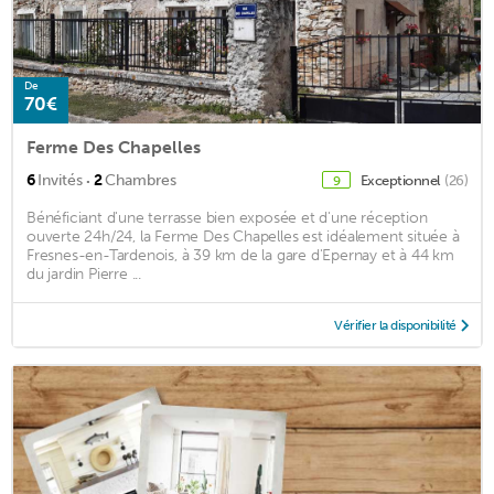
De
70€
Ferme Des Chapelles
·
6
Invités
2
Chambres
Exceptionnel
(26)
9
Bénéficiant d'une terrasse bien exposée et d'une réception
ouverte 24h/24, la Ferme Des Chapelles est idéalement située à
Fresnes-en-Tardenois, à 39 km de la gare d'Epernay et à 44 km
du jardin Pierre ...
Vérifier la disponibilité