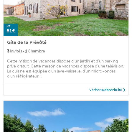
De
81€
Gîte de la Prévôté
·
3
Invités
1
Chambre
Cette maison de vacances dispose d'un jardin et d'un parking
privé gratuit. Cette maison de vacances dispose d'une télévision.
La cuisine est équipée d'un lave-vaisselle, d'un micro-ondes,
d'un réfrigérateur ...
Vérifier la disponibilité