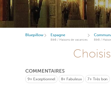
Bluepillow
Espagne
Communau
B&B / Maisons de vacances
B&B / Maiso
Choisis
COMMENTAIRES
9+
Exceptionnel
8+
Fabuleux
7+
Très bon