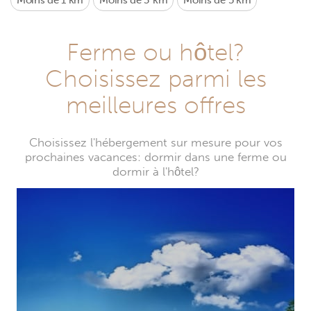
Moins de 1 km
Moins de 3 km
Moins de 5 km
Ferme ou hôtel?
Choisissez parmi les
meilleures offres
Choisissez l'hébergement sur mesure pour vos
prochaines vacances: dormir dans une ferme ou
dormir à l'hôtel?