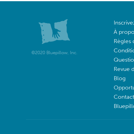
Inscriv
À propo
Règles d
Conditi
©2020 Bluepillow, Inc.
Questi
Revue d
Blog
Opportu
Contac
Bluepil