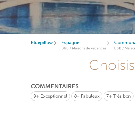
Bluepillow
Espagne
Communau
B&B / Maisons de vacances
B&B / Maiso
Choisis
COMMENTAIRES
9+
Exceptionnel
8+
Fabuleux
7+
Très bon