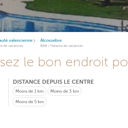
té valencienne
Alcossebre
ns de vacances
B&B / Maisons de vacances
sez le bon endroit p
DISTANCE DEPUIS LE CENTRE
Moins de 1 km
Moins de 3 km
Moins de 5 km