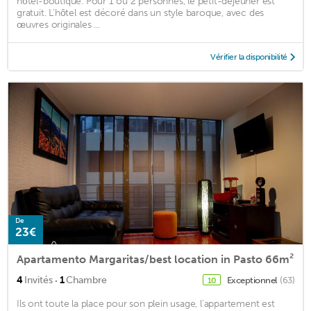
hôtel-boutique. Pour 1 ou 2 personnes, le petit-déjeuner est
gratuit. L'hôtel est décoré dans un style baroque, avec des
œuvres originales ...
Vérifier la disponibilité
De
23€
Apartamento Margaritas/best location in Pasto 66m²
·
4
Invités
1
Chambre
Exceptionnel
(63)
10
Ils ont toute la place pour son plein usage, l'appartement est