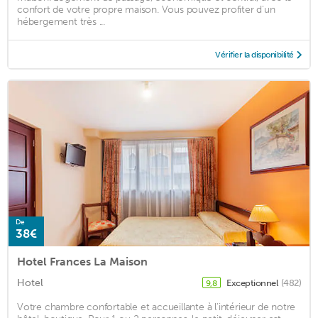
confort de votre propre maison. Vous pouvez profiter d'un
hébergement très ...
Vérifier la disponibilité
De
38€
Hotel Frances La Maison
Hotel
Exceptionnel
(482)
9,8
Votre chambre confortable et accueillante à l'intérieur de notre