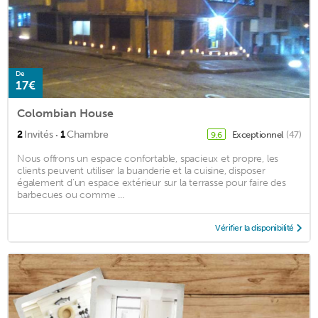
De
17€
Colombian House
·
2
Invités
1
Chambre
Exceptionnel
(47)
9,6
Nous offrons un espace confortable, spacieux et propre, les
clients peuvent utiliser la buanderie et la cuisine, disposer
également d’un espace extérieur sur la terrasse pour faire des
barbecues ou comme ...
Vérifier la disponibilité