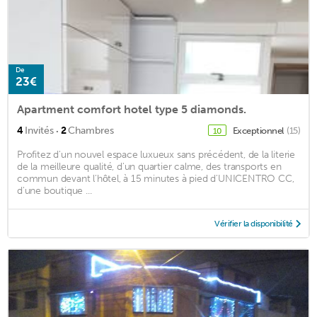
De
23€
Apartment comfort hotel type 5 diamonds.
·
4
Invités
2
Chambres
Exceptionnel
(15)
10
Profitez d'un nouvel espace luxueux sans précédent, de la literie
de la meilleure qualité, d'un quartier calme, des transports en
commun devant l'hôtel, à 15 minutes à pied d'UNICENTRO CC,
d'une boutique ...
Vérifier la disponibilité