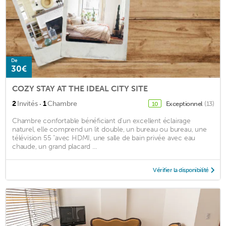
De
30€
COZY STAY AT THE IDEAL CITY SITE
·
2
Invités
1
Chambre
Exceptionnel
(13)
10
Chambre confortable bénéficiant d'un excellent éclairage
naturel, elle comprend un lit double, un bureau ou bureau, une
télévision 55 "avec HDMI, une salle de bain privée avec eau
chaude, un grand placard ...
Vérifier la disponibilité