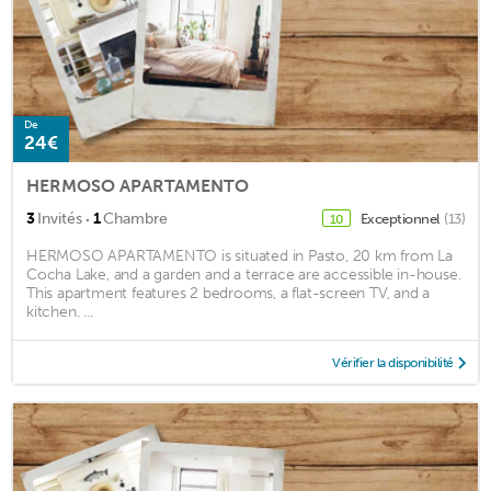
De
24€
HERMOSO APARTAMENTO
·
3
Invités
1
Chambre
Exceptionnel
(13)
10
HERMOSO APARTAMENTO is situated in Pasto, 20 km from La
Cocha Lake, and a garden and a terrace are accessible in-house.
This apartment features 2 bedrooms, a flat-screen TV, and a
kitchen. ...
Vérifier la disponibilité