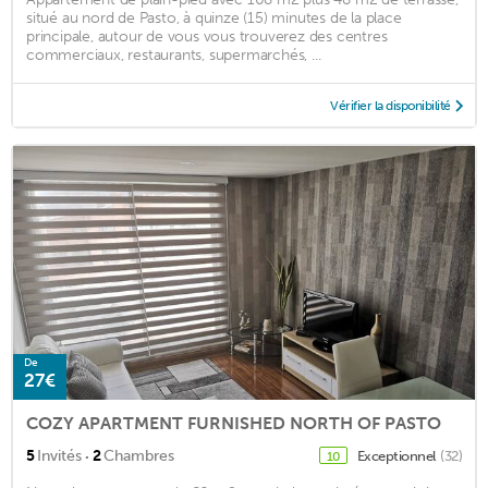
situé au nord de Pasto, à quinze (15) minutes de la place
principale, autour de vous vous trouverez des centres
commerciaux, restaurants, supermarchés, ...
Vérifier la disponibilité
De
27€
COZY APARTMENT FURNISHED NORTH OF PASTO
·
5
Invités
2
Chambres
Exceptionnel
(32)
10