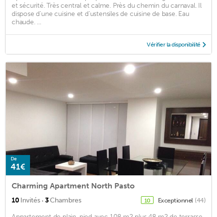
et sécurité. Très central et calme. Près du chemin du carnaval. Il
dispose d'une cuisine et d'ustensiles de cuisine de base. Eau
chaude. ...
Vérifier la disponibilité
De
41€
Charming Apartment North Pasto
·
10
Invités
3
Chambres
Exceptionnel
(44)
10
Appartement de plain-pied avec 108 m2 plus 48 m2 de terrasse,