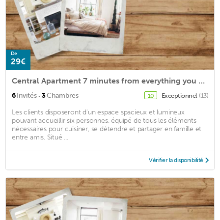
De
29€
Central Apartment 7 minutes from everything you are looking for
·
6
Invités
3
Chambres
Exceptionnel
(13)
10
Les clients disposeront d'un espace spacieux et lumineux
pouvant accueillir six personnes, équipé de tous les éléments
nécessaires pour cuisiner, se détendre et partager en famille et
entre amis. Situé ...
Vérifier la disponibilité