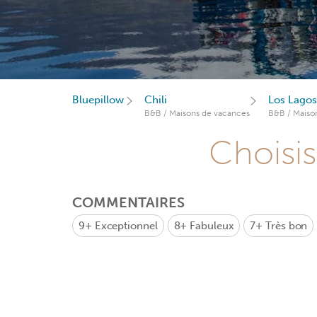
Bluepillow
Chili
Los Lagos
B&B / Maisons de vacances
B&B / Maiso
Choisis
COMMENTAIRES
9+
Exceptionnel
8+
Fabuleux
7+
Très bon