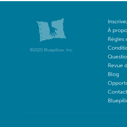
Inscriv
À propo
Règles d
Conditi
©2020 Bluepillow, Inc.
Questi
Revue d
Blog
Opportu
Contac
Bluepil