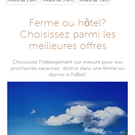
Moins de 1 km
Moins de 3 km
Moins de 5 km
Ferme ou hôtel?
Choisissez parmi les
meilleures offres
Choisissez l'hébergement sur mesure pour vos
prochaines vacances: dormir dans une ferme ou
dormir à l'hôtel?