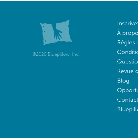
Inscriv
À propo
Règles d
Conditi
©2020 Bluepillow, Inc.
Questi
Revue d
Blog
Opportu
Contac
Bluepil