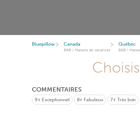
Bluepillow
Canada
Québec
B&B / Maisons de vacances
B&B / Maiso
Choisis
COMMENTAIRES
9+
Exceptionnel
8+
Fabuleux
7+
Très bon