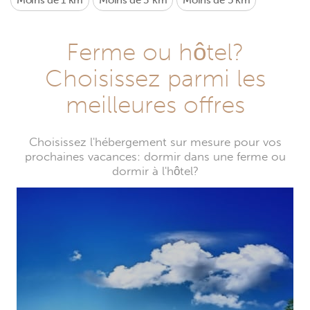
Moins de 1 km
Moins de 3 km
Moins de 5 km
Ferme ou hôtel?
Choisissez parmi les
meilleures offres
Choisissez l'hébergement sur mesure pour vos
prochaines vacances: dormir dans une ferme ou
dormir à l'hôtel?