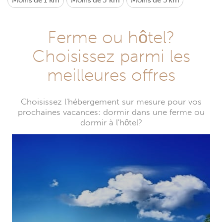
Moins de 1 km
Moins de 3 km
Moins de 5 km
Ferme ou hôtel?
Choisissez parmi les
meilleures offres
Choisissez l'hébergement sur mesure pour vos
prochaines vacances: dormir dans une ferme ou
dormir à l'hôtel?