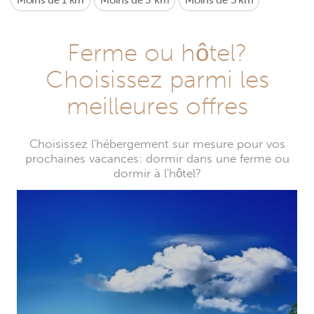
Moins de 1 km
Moins de 3 km
Moins de 5 km
Ferme ou hôtel?
Choisissez parmi les
meilleures offres
Choisissez l'hébergement sur mesure pour vos
prochaines vacances: dormir dans une ferme ou
dormir à l'hôtel?