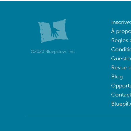
Inscriv
À propo
Règles d
Conditi
©2020 Bluepillow, Inc.
Questi
Revue d
Blog
Opportu
Contac
Bluepil