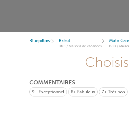
Bluepillow
Brésil
Mato Gro
B&B / Maisons de vacances
B&B / Maiso
Choisis
COMMENTAIRES
9+
Exceptionnel
8+
Fabuleux
7+
Très bon