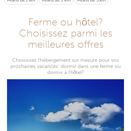
Moins de 1 km
Moins de 3 km
Moins de 5 km
Ferme ou hôtel?
Choisissez parmi les
meilleures offres
Choisissez l'hébergement sur mesure pour vos
prochaines vacances: dormir dans une ferme ou
dormir à l'hôtel?