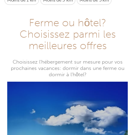
Moins de 1 km
Moins de 3 km
Moins de 5 km
Ferme ou hôtel?
Choisissez parmi les
meilleures offres
Choisissez l'hébergement sur mesure pour vos
prochaines vacances: dormir dans une ferme ou
dormir à l'hôtel?