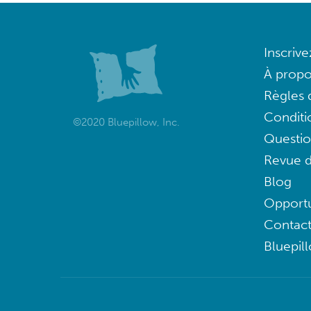
Inscriv
À propo
Règles d
Conditi
©2020 Bluepillow, Inc.
Questi
Revue d
Blog
Opportu
Contac
Bluepil