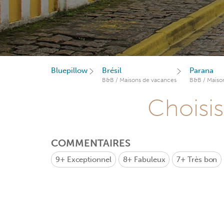
Bluepillow
Brésil
Parana
B&B / Maisons de vacances
B&B / Maiso
Choisis
COMMENTAIRES
9+
Exceptionnel
8+
Fabuleux
7+
Très bon