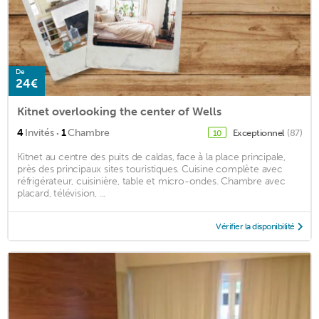
De
24€
Kitnet overlooking the center of Wells
·
4
Invités
1
Chambre
Exceptionnel
(87)
10
Kitnet au centre des puits de caldas, face à la place principale,
près des principaux sites touristiques. Cuisine complète avec
réfrigérateur, cuisinière, table et micro-ondes. Chambre avec
placard, télévision, ...
Vérifier la disponibilité