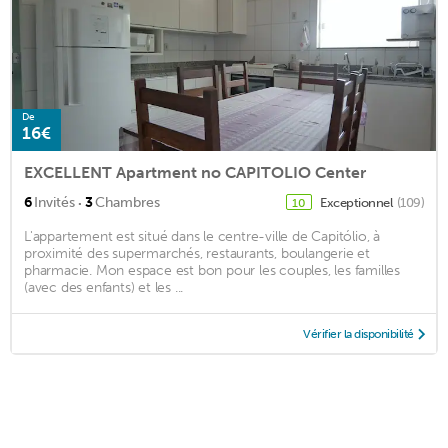
De
16€
EXCELLENT Apartment no CAPITOLIO Center
·
6
Invités
3
Chambres
Exceptionnel
(109)
10
L'appartement est situé dans le centre-ville de Capitólio, à
proximité des supermarchés, restaurants, boulangerie et
pharmacie. Mon espace est bon pour les couples, les familles
(avec des enfants) et les ...
Vérifier la disponibilité