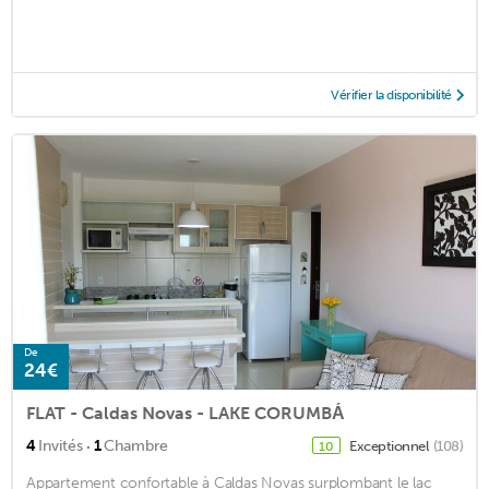
Vérifier la disponibilité
De
24€
FLAT - Caldas Novas - LAKE CORUMBÁ
·
4
Invités
1
Chambre
Exceptionnel
(108)
10
Appartement confortable à Caldas Novas surplombant le lac