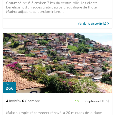
Corumbá, situé à environ 7 km du centre-ville. Les clients
bénéficient d'un accès gratuit au parc aquatique de l'hôtel
Marina, adjacent au condominium. ...
Vérifier la disponibilité
De
26€
·
4
Invités
0
Chambre
Exceptionnel
(105)
10
Maison simple, récemment rénové, à 20 minutes de la place