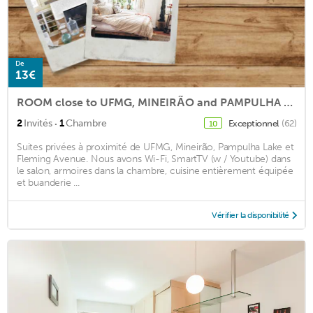
De
13€
ROOM close to UFMG, MINEIRÃO and PAMPULHA LAKE
·
2
Invités
1
Chambre
Exceptionnel
(62)
10
Suites privées à proximité de UFMG, Mineirão, Pampulha Lake et
Fleming Avenue. Nous avons Wi-Fi, SmartTV (w / Youtube) dans
le salon, armoires dans la chambre, cuisine entièrement équipée
et buanderie ...
Vérifier la disponibilité