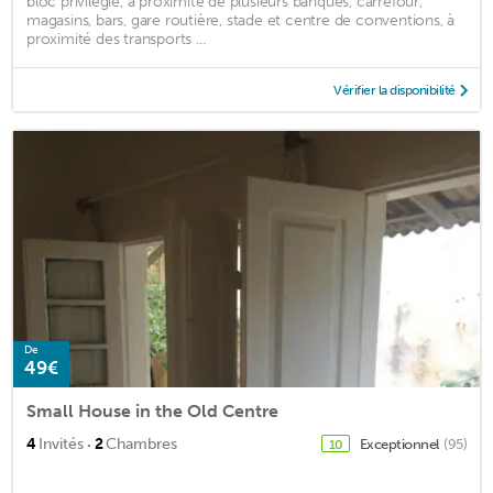
bloc privilégié, à proximité de plusieurs banques, carrefour,
magasins, bars, gare routière, stade et centre de conventions, à
proximité des transports ...
Vérifier la disponibilité
De
49€
Small House in the Old Centre
·
4
Invités
2
Chambres
Exceptionnel
(95)
10