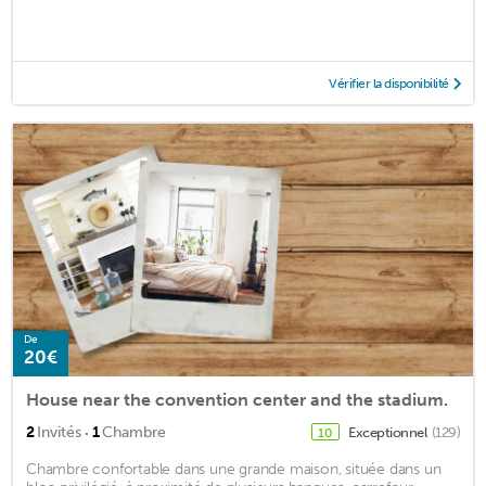
Vérifier la disponibilité
De
20€
House near the convention center and the stadium.
·
2
Invités
1
Chambre
Exceptionnel
(129)
10
Chambre confortable dans une grande maison, située dans un