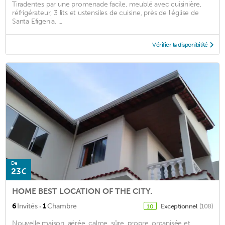
Tiradentes par une promenade facile, meublé avec cuisinière,
réfrigérateur, 3 lits et ustensiles de cuisine, près de l'église de
Santa Efigenia. ...
Vérifier la disponibilité
De
23€
HOME BEST LOCATION OF THE CITY.
·
6
Invités
1
Chambre
Exceptionnel
(108)
10
Nouvelle maison, aérée, calme, sûre, propre, organisée et