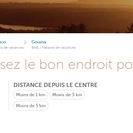
uco
Goiana
ns de vacances
B&B / Maisons de vacances
sez le bon endroit p
DISTANCE DEPUIS LE CENTRE
Moins de 1 km
Moins de 3 km
Moins de 5 km