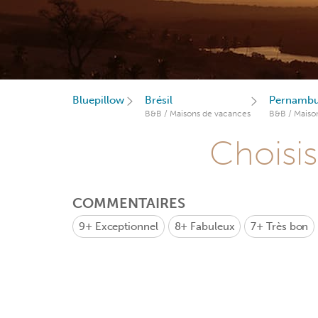
Bluepillow
Brésil
Pernamb
B&B / Maisons de vacances
B&B / Maiso
Choisis
COMMENTAIRES
9+
Exceptionnel
8+
Fabuleux
7+
Très bon