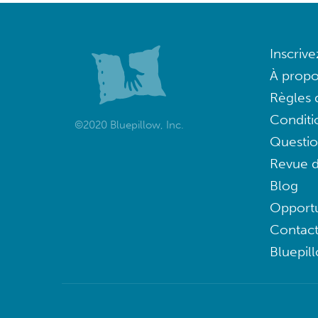
Inscriv
À propo
Règles d
Conditi
©2020 Bluepillow, Inc.
Questi
Revue d
Blog
Opportu
Contac
Bluepil