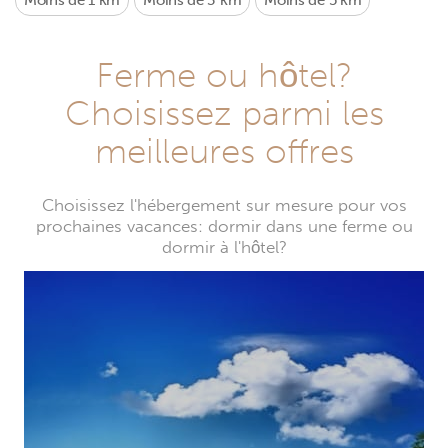
Moins de 1 km
Moins de 3 km
Moins de 5 km
Ferme ou hôtel?
Choisissez parmi les
meilleures offres
Choisissez l'hébergement sur mesure pour vos
prochaines vacances: dormir dans une ferme ou
dormir à l'hôtel?