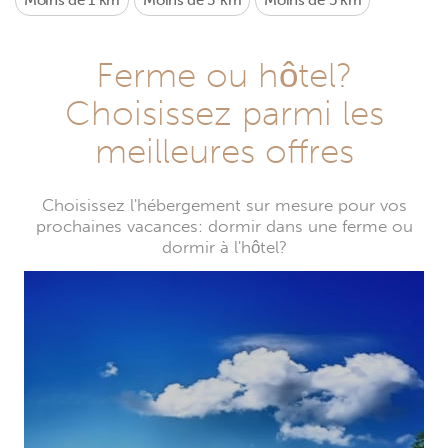
Moins de 1 km
Moins de 3 km
Moins de 5 km
Ferme ou hôtel?
Choisissez parmi les
meilleures offres
Choisissez l'hébergement sur mesure pour vos
prochaines vacances: dormir dans une ferme ou
dormir à l'hôtel?